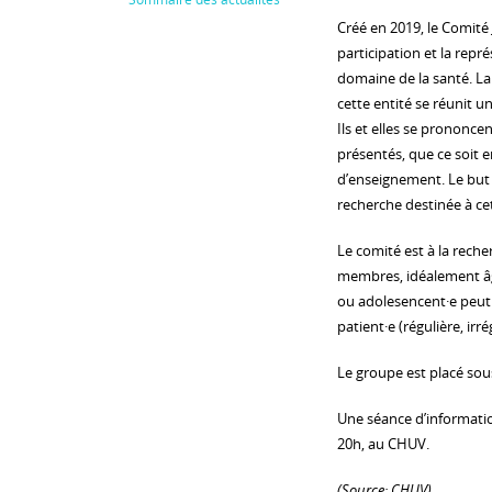
Créé en 2019, le Comité
participation et la repr
domaine de la santé. L
cette entité se réunit u
Ils et elles se prononcen
présentés, que ce soit 
d’enseignement. Le but e
recherche destinée à ce
Le comité est à la rech
membres, idéalement âgé
ou adolesencent·e peut 
patient·e (régulière, irr
Le groupe est placé sou
Une séance d’informatio
20h, au CHUV.
(Source: CHUV)