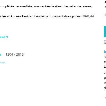
 complétée par une liste commentée de sites internet et de revues.
rtin
et
Aurore Cartier
, Centre de documentation, janvier 2020, 44
 MGEN
I
e
1204 / 2815
L
P
nte
À
c
p
i
d