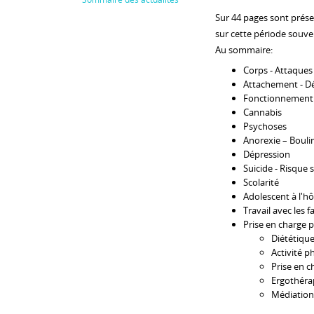
Sur 44 pages sont présent
sur cette période souve
Au sommaire:
Corps - Attaques
Attachement - 
Fonctionnement 
Cannabis
Psychoses
Anorexie – Bouli
Dépression
Suicide - Risque s
Scolarité
Adolescent à l'hô
Travail avec les f
Prise en charge p
Diététiqu
Activité p
Prise en c
Ergothéra
Médiation