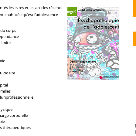
és les livres et les articles récents
nt chahutée qu’est l’adolescence.
 du corps
Dépendance
limite
mie
uicidaire
pital
amilles
luriprofessionnelle
e
hysique
harge corporelle
pie
s thérapeutiques