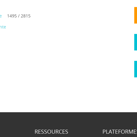
e
1495 / 2815
nte
RESSOURCES
PLATEFORME