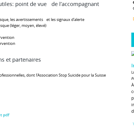
 utiles: point de vue de l’accompagnant
isque, les avertissements et les signaux d’alerte
isque (léger, moyen, élevé)
rvention
ervention
ens et partenaires
I
L
fessionnelles, dont l’Association Stop Suicide pour la Suisse
P
À
c
p
i
d
t pdf