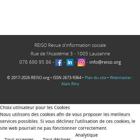
REISO Revue d'information sociale
Rue de l'Académie 3
-
1005
Lausanne
078 690 95 86
-
-
-
-
info@reiso.org
© 2017-2026 REISO.org • ISSN 2673-9364 •
Plan du site
•
Webmaster :
Alain Rihs
Choix utilisateur pour les Cookies
Nous utilisons des cookies afin de vous proposer les meilleurs
services possibles. Si vous déclinez l'utilisation de ces cookies, le
site web pourrait ne pas fonctionner correctement.
Analytique
Tout accepter
Tout décliner