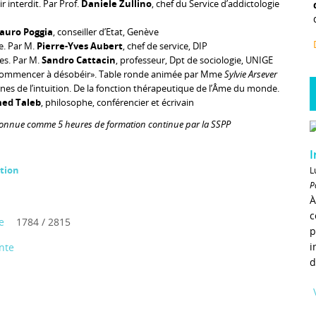
ir interdit. Par Prof.
Daniele Zullino
, chef du Service d’addictologie
auro Poggia
, conseiller d’Etat, Genève
e. Par M.
Pierre-Yves Aubert
, chef de service, DIP
tes. Par M.
Sandro Cattacin
, professeur, Dpt de sociologie, UNIGE
t commencer à désobéir». Table ronde animée par Mme
Sylvie Arsever
lines de l’intuition. De la fonction thérapeutique de l’Âme du monde.
d Taleb
, philosophe, conférencier et écrivain
connue comme 5 heures de formation continue par la SSPP
I
tion
L
P
À
c
e
1784 / 2815
p
i
nte
d