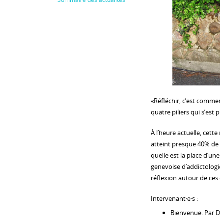
«Réfléchir, c’est commen
quatre piliers qui s’est
À l’heure actuelle, cett
atteint presque 40% de l
quelle est la place d’un
genevoise d’addictologie
réflexion autour de ces
Intervenant·e·s :
Bienvenue. Par 