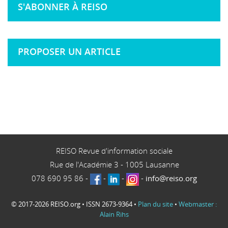
S'ABONNER À REISO
PROPOSER UN ARTICLE
REISO Revue d'information sociale
Rue de l'Académie 3
-
1005
Lausanne
078 690 95 86
-
-
-
-
info@reiso.org
© 2017-2026 REISO.org • ISSN 2673-9364 •
Plan du site
•
Webmaster :
Alain Rihs