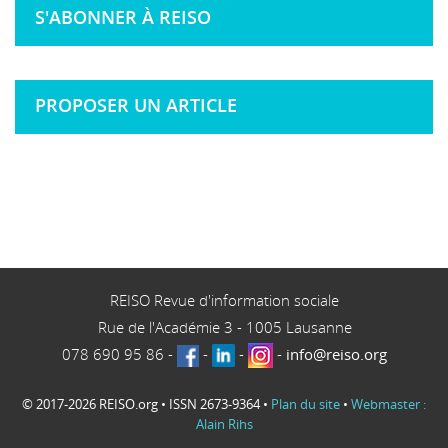
S'ABONNER À REISO
PROPOSER UN ARTICLE
REISO Revue d'information sociale
Rue de l'Académie 3
-
1005
Lausanne
078 690 95 86
-
-
-
-
info@reiso.org
© 2017-2026 REISO.org • ISSN 2673-9364 •
Plan du site
•
Webmaster :
Alain Rihs