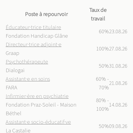
Taux de
Poste à repourvoir
travail
Éducateur·trice titulaire
60%
23.08.26
Fondation Handicap Glâne
Directeur·trice adjoint·e
100%
27.08.26
Graap
Psychothérapeute
50%
31.08.26
Dialogai
Assistant·e en soins
60% -
21.08.26
FARA
70%
Infirmier·ère en psychiatrie
80% -
Fondation Praz-Soleil - Maison
14.08.26
100%
Béthel
Assistant·e socio-éducatif·ve
50%
09.08.26
La Castalie