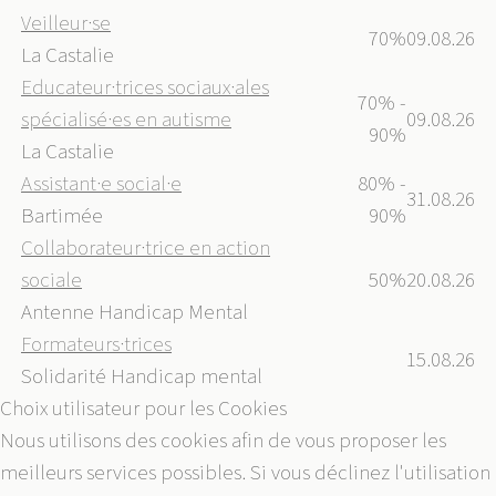
Veilleur·se
70%
09.08.26
La Castalie
Educateur·trices sociaux·ales
70% -
spécialisé·es en autisme
09.08.26
90%
La Castalie
Assistant·e social·e
80% -
31.08.26
Bartimée
90%
Collaborateur·trice en action
sociale
50%
20.08.26
Antenne Handicap Mental
Formateurs·trices
15.08.26
Solidarité Handicap mental
Choix utilisateur pour les Cookies
Nous utilisons des cookies afin de vous proposer les
meilleurs services possibles. Si vous déclinez l'utilisation