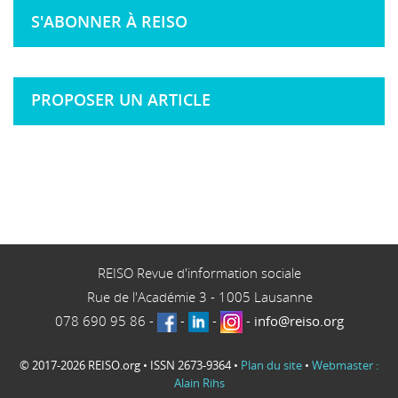
S'ABONNER À REISO
PROPOSER UN ARTICLE
REISO Revue d'information sociale
Rue de l'Académie 3
-
1005
Lausanne
078 690 95 86
-
-
-
-
info@reiso.org
© 2017-2026 REISO.org • ISSN 2673-9364 •
Plan du site
•
Webmaster :
Alain Rihs