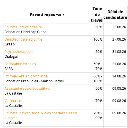
Taux
Délai de
de
Poste à repourvoir
candidature
travail
Éducateur·trice titulaire
60%
23.08.26
Fondation Handicap Glâne
Directeur·trice adjoint·e
100%
27.08.26
Graap
Psychothérapeute
50%
31.08.26
Dialogai
Assistant·e en soins
60% -
21.08.26
FARA
70%
Infirmier·ère en psychiatrie
80% -
14.08.26
Fondation Praz-Soleil - Maison Béthel
100%
Assistant·e socio-éducatif·ve
50%
09.08.26
La Castalie
Veilleur·se
70%
09.08.26
La Castalie
Educateur·trices sociaux·ales spécialisé·es en
70% -
09.08.26
autisme
90%
La Castalie