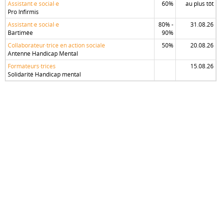
Assistant·e social·e
60%
au plus tôt
Pro Infirmis
Assistant·e social·e
80% -
31.08.26
Bartimée
90%
Collaborateur·trice en action sociale
50%
20.08.26
Antenne Handicap Mental
Formateurs·trices
15.08.26
Solidarité Handicap mental