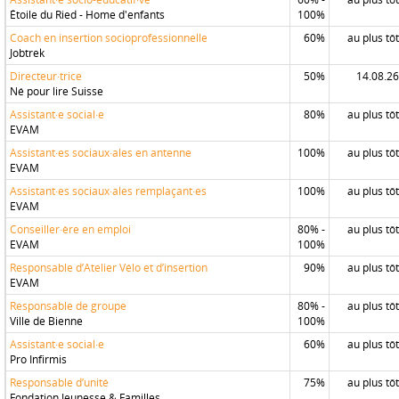
Étoile du Ried - Home d'enfants
100%
Coach en insertion socioprofessionnelle
60%
au plus tôt
Jobtrek
Directeur·trice
50%
14.08.26
Né pour lire Suisse
Assistant·e social·e
80%
au plus tôt
EVAM
Assistant·es sociaux·ales en antenne
100%
au plus tôt
EVAM
Assistant·es sociaux·ales remplaçant·es
100%
au plus tôt
EVAM
Conseiller·ère en emploi
80% -
au plus tôt
EVAM
100%
Responsable d’Atelier Vélo et d’insertion
90%
au plus tôt
EVAM
Responsable de groupe
80% -
au plus tôt
Ville de Bienne
100%
Assistant·e social·e
60%
au plus tôt
Pro Infirmis
Responsable d’unité
75%
au plus tôt
Fondation Jeunesse & Familles