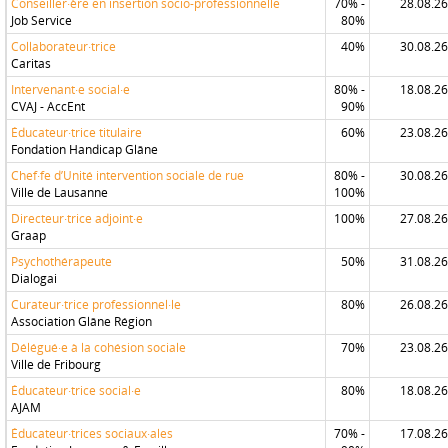
Conseiller·ère en insertion socio-professionnelle
70% -
28.08.26
Job Service
80%
Collaborateur·trice
40%
30.08.26
Caritas
Intervenant·e social·e
80% -
18.08.26
CVAJ - AccEnt
90%
Éducateur·trice titulaire
60%
23.08.26
Fondation Handicap Glâne
Chef·fe d’Unité intervention sociale de rue
80% -
30.08.26
Ville de Lausanne
100%
Directeur·trice adjoint·e
100%
27.08.26
Graap
Psychothérapeute
50%
31.08.26
Dialogai
Curateur·trice professionnel·le
80%
26.08.26
Association Glâne Région
Délégué·e à la cohésion sociale
70%
23.08.26
Ville de Fribourg
Éducateur·trice social·e
80%
18.08.26
AJAM
Éducateur·trices sociaux·ales
70% -
17.08.26