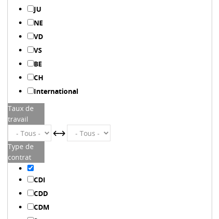
JU
NE
VD
VS
BE
CH
International
Taux de
travail
Type de
contrat
CDI
CDD
CDM