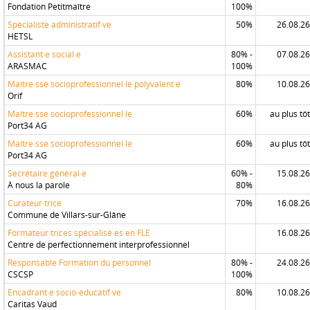
Fondation Petitmaître
100%
Spécialiste administratif·ve
50%
26.08.26
HETSL
Assistant·e social·e
80% -
07.08.26
ARASMAC
100%
Maître·sse socioprofessionnel·le polyvalent·e
80%
10.08.26
Orif
Maître·sse socioprofessionnel·le
60%
au plus tôt
Port34 AG
Maître·sse socioprofessionnel·le
60%
au plus tôt
Port34 AG
Secrétaire général·e
60% -
15.08.26
À nous la parole
80%
Curateur·trice
70%
16.08.26
Commune de Villars-sur-Glâne
Formateur·trices spécialisé·es en FLE
16.08.26
Centre de perfectionnement interprofessionnel
Responsable Formation du personnel
80% -
24.08.26
CSCSP
100%
Encadrant·e socio-éducatif·ve
80%
10.08.26
Caritas Vaud