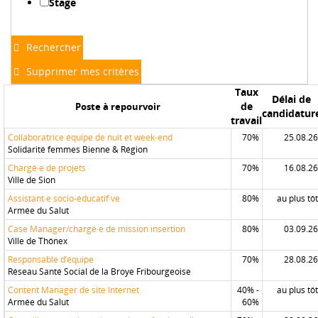
Stage
Rechercher
Supprimer mes critères
Taux
Délai de
de
Poste à repourvoir
candidatur
travail
Collaboratrice équipe de nuit et week-end
70%
25.08.26
Solidarité femmes Bienne & Région
Chargé·e de projets
70%
16.08.26
Ville de Sion
Assistant·e socio-éducatif·ve
80%
au plus tôt
Armée du Salut
Case Manager/chargé·e de mission insertion
80%
03.09.26
Ville de Thônex
Responsable d’équipe
70%
28.08.26
Réseau Santé Social de la Broye Fribourgeoise
Content Manager de site Internet
40% -
au plus tôt
Armée du Salut
60%