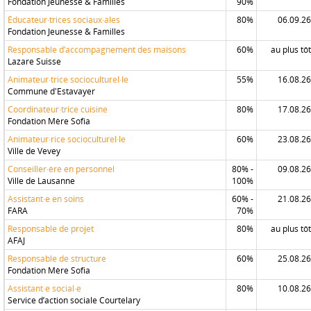
Fondation Jeunesse & Familles
90%
Éducateur·trices sociaux·ales
80%
06.09.26
Fondation Jeunesse & Familles
Responsable d’accompagnement des maisons
60%
au plus tôt
Lazare Suisse
Animateur·trice socioculturel·le
55%
16.08.26
Commune d'Estavayer
Coordinateur·trice cuisine
80%
17.08.26
Fondation Mère Sofia
Animateur·rice socioculturel·le
60%
23.08.26
Ville de Vevey
Conseiller·ère en personnel
80% -
09.08.26
Ville de Lausanne
100%
Assistant·e en soins
60% -
21.08.26
FARA
70%
Responsable de projet
80%
au plus tôt
AFAJ
Responsable de structure
60%
25.08.26
Fondation Mère Sofia
Assistant·e social·e
80%
10.08.26
Service d’action sociale Courtelary