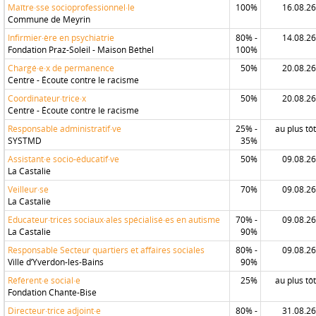
Maître·sse socioprofessionnel·le
100%
16.08.26
Commune de Meyrin
Infirmier·ère en psychiatrie
80% -
14.08.26
Fondation Praz-Soleil - Maison Béthel
100%
Chargé·e·x de permanence
50%
20.08.26
Centre - Écoute contre le racisme
Coordinateur·trice·x
50%
20.08.26
Centre - Écoute contre le racisme
Responsable administratif·ve
25% -
au plus tôt
SYSTMD
35%
Assistant·e socio-éducatif·ve
50%
09.08.26
La Castalie
Veilleur·se
70%
09.08.26
La Castalie
Educateur·trices sociaux·ales spécialisé·es en autisme
70% -
09.08.26
La Castalie
90%
Responsable Secteur quartiers et affaires sociales
80% -
09.08.26
Ville d’Yverdon-les-Bains
90%
Référent·e social·e
25%
au plus tôt
Fondation Chante-Bise
Directeur·trice adjoint·e
80% -
31.08.26