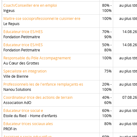
Coach/Conseiller·ère en emploi
80% -
au plus tôt
Ingeus
100%
Maître·sse socioprofessionnel·le cuisinier·ère
100%
au plus tôt
Le Repuis
Éducateur·trice ES/HES
70% -
14.08.26
Fondation Petitmaître
90%
Éducateur·trice ES/HES
50% -
14.08.26
Fondation Petitmaître
80%
Responsable du Pôle Accompagnement
100%
au plus tôt
Au Cœur des Grottes
Spécialiste en intégration
75%
au plus tôt
Ville de Bienne
Professionnels·les de l'enfance remplaçants·es
20% -
au plus tôt
Nanou Solutions
100%
Coordinateur·trice des actions de terrain
40% -
07.08.26
Association AdO
60%
Éducateur·trice social·e
60% -
au plus tôt
Étoile du Ried - Home d'enfants
100%
Éducateur·trices sociaux·ales
80%
au plus tôt
PROF-In
Assistant·e socio-éducatif·ve
60% -
au plus tôt