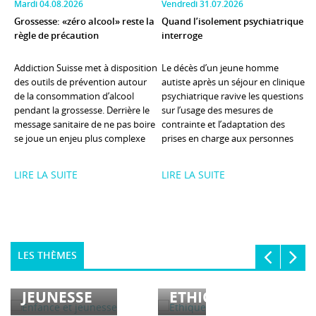
mardi 04.08.2026
vendredi 31.07.2026
Grossesse: «zéro alcool» reste la
Quand l’isolement psychiatrique
L
règle de précaution
interroge
p
Addiction Suisse met à disposition
Le décès d’un jeune homme
A
des outils de prévention autour
autiste après un séjour en clinique
l
de la consommation d’alcool
psychiatrique ravive les questions
é
pendant la grossesse. Derrière le
sur l’usage des mesures de
a
message sanitaire de ne pas boire
contrainte et l’adaptation des
©
se joue un enjeu plus complexe
prises en charge aux personnes
s
pour les professionnel·les:
neurodivergentes. © Daniil
l
informer sans ...
Zentsov / Pexels Dans un
m
LIRE LA SUITE
LIRE LA SUITE
L
entretien ...
LES THÈMES
ENFANCE
ET
JEUNESSE
ETHIQUE