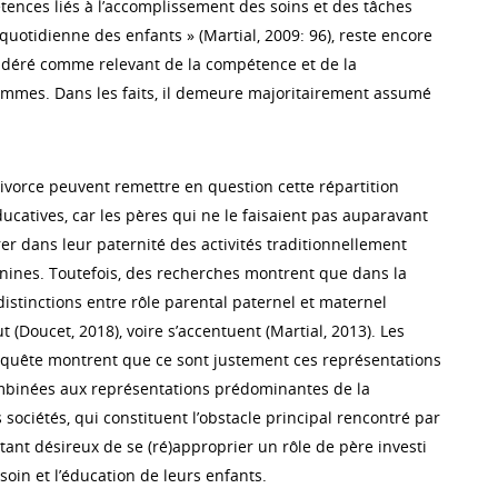
tences liés à l’accomplissement des soins et des tâches
n quotidienne des enfants » (Martial, 2009: 96), reste encore
idéré comme relevant de la compétence et de la
emmes. Dans les faits, il demeure majoritairement assumé
divorce peuvent remettre en question cette répartition
ucatives, car les pères qui ne le faisaient pas auparavant
er dans leur paternité des activités traditionnellement
ines. Toutefois, des recherches montrent que dans la
distinctions entre rôle parental paternel et maternel
t (Doucet, 2018), voire s’accentuent (Martial, 2013). Les
nquête montrent que ce sont justement ces représentations
ombinées aux représentations prédominantes de la
sociétés, qui constituent l’obstacle principal rencontré par
tant désireux de se (ré)approprier un rôle de père investi
 soin et l’éducation de leurs enfants.