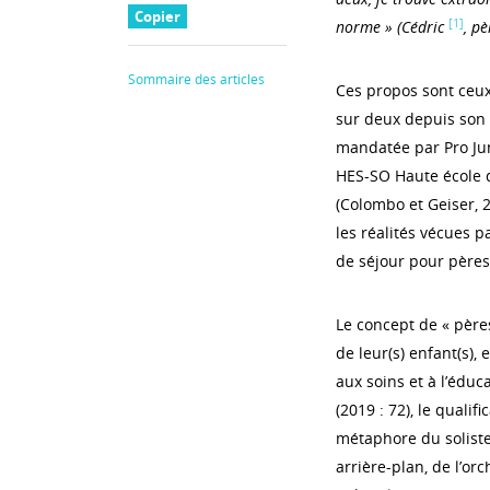
Copier
[1]
norme » (Cédric
, pè
Sommaire des articles
Ces propos sont ceux
sur deux depuis son d
mandatée par Pro Jun
HES-SO Haute école d
(Colombo et Geiser, 2
les réalités vécues p
de séjour pour pères
Le concept de « pères
de leur(s) enfant(s),
aux soins et à l’édu
(2019 : 72), le qualifi
métaphore du soliste 
arrière-plan, de l’orc