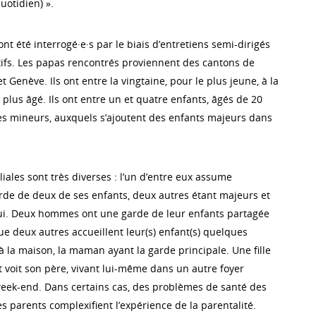
uotidien) ».
nt été interrogé·e·s par le biais d’entretiens semi-dirigés
ctifs. Les papas rencontrés proviennent des cantons de
t Genève. Ils ont entre la vingtaine, pour le plus jeune, à la
plus âgé. Ils ont entre un et quatre enfants, âgés de 20
es mineurs, auxquels s’ajoutent des enfants majeurs dans
liales sont très diverses : l’un d’entre eux assume
rde de deux de ses enfants, deux autres étant majeurs et
lui. Deux hommes ont une garde de leur enfants partagée
ue deux autres accueillent leur(s) enfant(s) quelques
 la maison, la maman ayant la garde principale. Une fille
t voit son père, vivant lui-même dans un autre foyer
 week-end. Dans certains cas, des problèmes de santé des
s parents complexifient l’expérience de la parentalité.