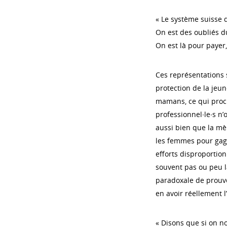
« Le système suisse 
On est des oubliés du
On est là pour payer, 
Ces représentations 
protection de la jeu
mamans, ce qui procu
professionnel∙le∙s n’
aussi bien que la mè
les femmes pour gagn
efforts disproportio
souvent pas ou peu la
paradoxale de prouve
en avoir réellement l’
« Disons que si on no