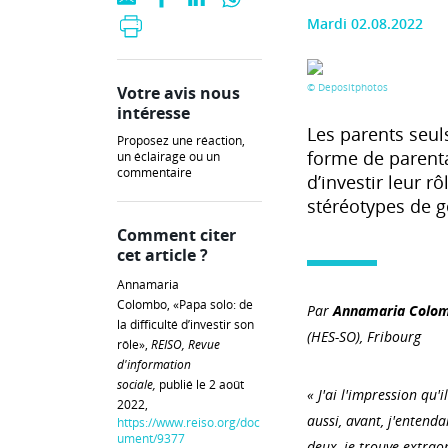
Mardi 02.08.2022
© Depositphotos
Votre avis nous
intéresse
Les parents seuls
Proposez une réaction,
forme de parentali
un éclairage ou un
commentaire
d’investir leur r
stéréotypes de ge
Comment citer
cet article ?
Annamaria
Colombo, «Papa solo: de
Par
Annamaria Colo
la difficulté d’investir son
(HES-SO), Fribourg
rôle»,
REISO, Revue
d'information
sociale,
publié le 2 août
« J'ai l'impression qu'
2022,
aussi, avant, j'entend
https://www.reiso.org/doc
ument/9377
deux, je trouve extraor