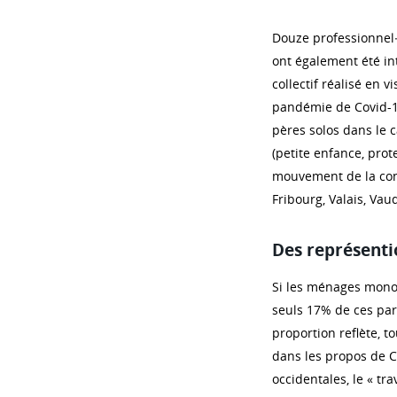
Douze professionnel∙
ont également été in
collectif réalisé en v
pandémie de Covid-1
pères solos dans le c
(petite enfance, prot
mouvement de la cond
Fribourg, Valais, Va
Des représenti
Si les ménages mono
seuls 17% de ces pa
proportion reflète, t
dans les propos de Cé
occidentales, le « tr