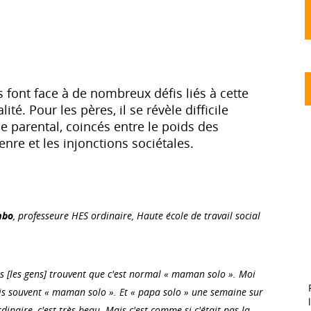
 font face à de nombreux défis liés à cette
té. Pour les pères, il se révèle difficile
ôle parental, coincés entre le poids des
nre et les injonctions sociétales.
mbo
, professeure HES ordinaire, Haute école de travail social
ils [les gens] trouvent que c'est normal « maman solo ». Moi
ais souvent « maman solo ». Et « papa solo » une semaine sur
dinaire, c'est très beau. Mais c'est comme si c'était pas la