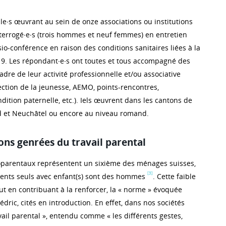
le∙s œuvrant au sein de onze associations ou institutions
terrogé∙e∙s (trois hommes et neuf femmes) en entretien
isio-conférence en raison des conditions sanitaires liées à la
9. Les répondant∙e∙s ont toutes et tous accompagné des
adre de leur activité professionnelle et/ou associative
ection de la jeunesse, AEMO, points-rencontres,
ition paternelle, etc.). Iels œuvrent dans les cantons de
ud et Neuchâtel ou encore au niveau romand.
ons genrées du travail parental
parentaux représentent un sixième des ménages suisses,
[3]
rents seuls avec enfant(s) sont des hommes
. Cette faible
out en contribuant à la renforcer, la « norme » évoquée
dric, cités en introduction. En effet, dans nos sociétés
avail parental », entendu comme « les différents gestes,