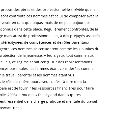
 propos des pères et des professionnel∙le∙s révèle que le
l sont confronté ces hommes est celui de composer avec la
investir en tant que papas, mais de ne pas toujours se
reconnus dans cette place. Régulièrement confrontés, de la
e mais aussi de professionnel∙le∙s, à des préjugés associés
 stéréotypées de compétences et de rôles parentaux
e genre, ces hommes se considèrent comme les « oubliés du
protection de la jeunesse. A leurs yeux, tout comme aux
el∙le∙s, ce régime serait conçu sur des représentations
nces parentales, les femmes étant considérées comme
 le travail parental et les hommes étant vus
le rôle de « père-pourvoyeur », c’est-à-dire dont la
pale est de fournir les ressources financières pour faire
lle, 2008), et/ou des « Disneyland dads » (pères
ent l’essentiel de la charge pratique et mentale du travail
tewart, 1999).