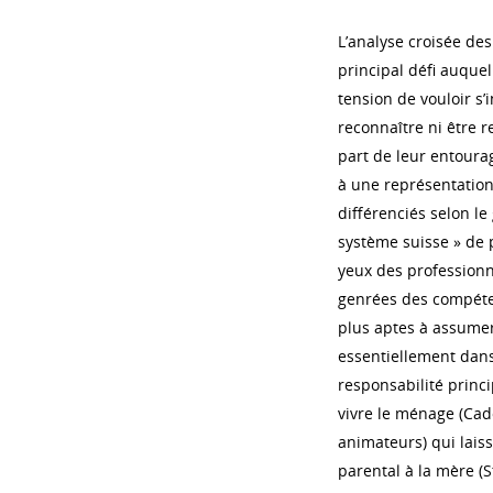
L’analyse croisée des
principal défi auque
tension de vouloir s’
reconnaître ni être 
part de leur entourag
à une représentation
différenciés selon l
système suisse » de 
yeux des professionn
genrées des compéte
plus aptes à assumer
essentiellement dans 
responsabilité princi
vivre le ménage (Cado
animateurs) qui laiss
parental à la mère (S