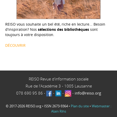
REISO vous souhaite un bel été, riche en lecture... Besoin
d'inspiration? Nos
sélections des bibliothèques
sont
toujours à votre disposition.
DÉCOUVRIR
REISO Revue d'information sociale
Rue de l'Académie 3
-
1005
Lausanne
078 690 95 86
-
-
-
-
info@reiso.org
© 2017-2026 REISO.org • ISSN 2673-9364 •
Plan du site
•
Webmaster :
Alain Rihs