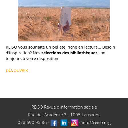
REISO vous souhaite un bel été, riche en lecture... Besoin
d'inspiration? Nos
sélections des bibliothèques
sont
toujours à votre disposition.
DÉCOUVRIR
REISO Revue d'information sociale
Rue de l'Académie 3
-
1005
Lausanne
078 690 95 86
-
-
-
-
info@reiso.org