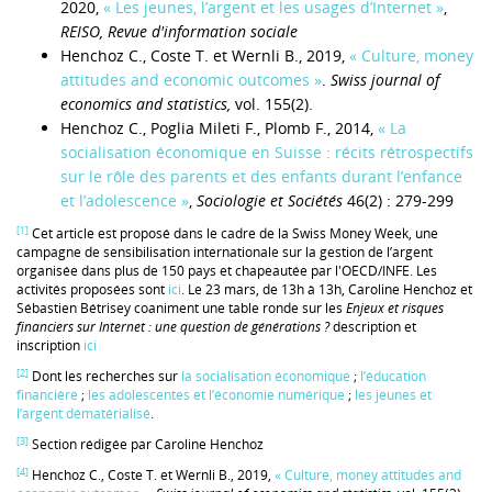
2020,
« Les jeunes, l’argent et les usages d’Internet »
,
REISO, Revue d'information sociale
Henchoz C., Coste T. et Wernli B., 2019,
« Culture, money
attitudes and economic outcomes »
.
Swiss journal of
economics and statistics,
vol. 155(2).
Henchoz C., Poglia Mileti F., Plomb F., 2014,
« La
socialisation économique en Suisse : récits rétrospectifs
sur le rôle des parents et des enfants durant l’enfance
et l’adolescence »
,
Sociologie et Sociétés
46(2) : 279-299
[1]
Cet article est proposé dans le cadre de la Swiss Money Week, une
campagne de sensibilisation internationale sur la gestion de l’argent
organisée dans plus de 150 pays et chapeautée par l'OECD/INFE. Les
activités proposées sont
ici
. Le 23 mars, de 13h à 13h, Caroline Henchoz et
Sébastien Bétrisey coaniment une table ronde sur les
Enjeux et risques
financiers sur Internet : une question de générations ?
description et
inscription
ici
[2]
Dont les recherches sur
la socialisation économique
;
l’éducation
financière
;
les adolescentes et l’économie numérique
;
les jeunes et
l’argent dématérialisé
.
[3]
Section rédigée par Caroline Henchoz
[4]
Henchoz C., Coste T. et Wernli B., 2019,
« Culture, money attitudes and