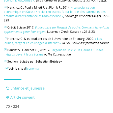
economic outcomes »
.
Swiss journal of economics and statistics,
vol. 155(2).
[5]
Henchoz C., Poglia Mileti F. et Plomb F., 2014,
« La socialisation
économique en Suisse : récits rétrospectifs sur le rôle des parents et des
enfants durant l’enfance et l’adolescence »
,
Sociologie et Sociétés
46(2) : 279-
299
[6]
Crédit Suisse,2017,
Étude suisse sur l’argent de poche. Comment les enfants
apprennent à gérer leur argent
. Lucerne : Crédit Suisse : p.21 & 23
[7]
Henchoz C. & et étudiant·e·s de l'Université de Fribourg, 2020,
« Les
jeunes, l’argent et les usages d’Internet »
,
REISO, Revue d'information sociale
[8]
Baudat S., Henchoz C., 2021, «
L’argent en un clic : les jeunes Suisses
inégaux devant leurs écrans
»,
The Conversation
[9]
Section rédigée par Sébastien Bétrisey
[10]
Voir le site d’
Iconomix
Enfance et jeunesse
Article suivant
70 / 224