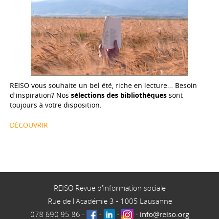
REISO vous souhaite un bel été, riche en lecture... Besoin
d'inspiration? Nos
sélections des bibliothèques
sont
toujours à votre disposition.
DÉCOUVRIR
REISO Revue d'information sociale
Rue de l'Académie 3
-
1005
Lausanne
078 690 95 86
-
-
-
-
info@reiso.org