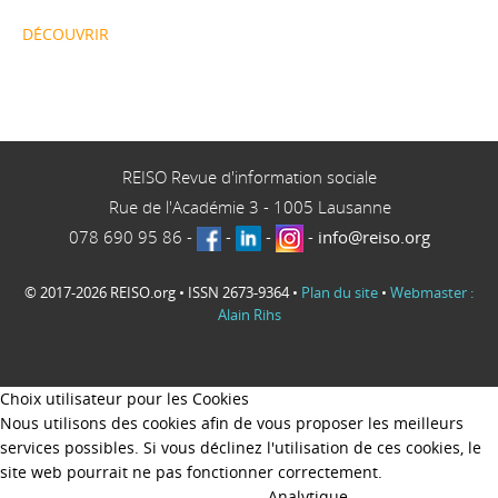
DÉCOUVRIR
REISO Revue d'information sociale
Rue de l'Académie 3
-
1005
Lausanne
078 690 95 86
-
-
-
-
info@reiso.org
© 2017-2026 REISO.org • ISSN 2673-9364 •
Plan du site
•
Webmaster :
Alain Rihs
Choix utilisateur pour les Cookies
Nous utilisons des cookies afin de vous proposer les meilleurs
services possibles. Si vous déclinez l'utilisation de ces cookies, le
site web pourrait ne pas fonctionner correctement.
Analytique