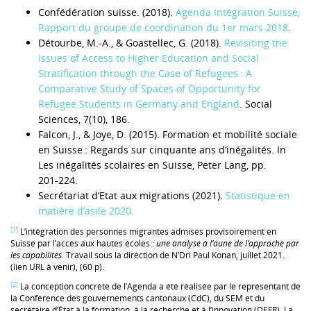
Confédération suisse. (2018).
Agenda Intégration Suisse,
Rapport du groupe de coordination du 1er mars 2018
.
Détourbe, M.-A., & Goastellec, G. (2018).
Revisiting the
Issues of Access to Higher Education and Social
Stratification through the Case of Refugees : A
Comparative Study of Spaces of Opportunity for
Refugee Students in Germany and England
. Social
Sciences, 7(10), 186.
Falcon, J., & Joye, D. (2015). Formation et mobilité sociale
en Suisse : Regards sur cinquante ans d’inégalités. In
Les inégalités scolaires en Suisse, Peter Lang, pp.
201‑224.
Secrétariat d’Etat aux migrations (2021).
Statistique en
matière d’asile 2020.
[1]
L’intégration des personnes migrantes admises provisoirement en
Suisse par l’accès aux hautes écoles :
une analyse à l’aune de l’approche par
les capabilités
. Travail sous la direction de N’Dri Paul Konan, juillet 2021.
(lien URL à venir), (60 p).
[2]
La conception concrète de l’Agenda a été réalisée par le représentant de
la Conférence des gouvernements cantonaux (CdC), du SEM et du
secrétaire d’État à la formation, à la recherche et à l’innovation (DEFR). La