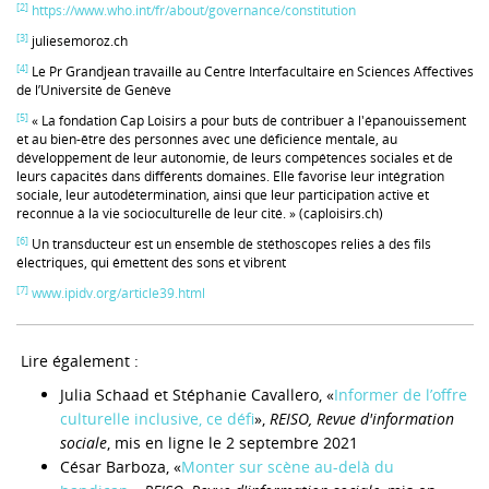
[2]
https://www.who.int/fr/about/governance/constitution
[3]
juliesemoroz.ch
[4]
Le Pr Grandjean travaille au Centre Interfacultaire en Sciences Affectives
de l’Université de Genève
[5]
« La fondation Cap Loisirs a pour buts de contribuer à l'épanouissement
et au bien-être des personnes avec une déficience mentale, au
développement de leur autonomie, de leurs compétences sociales et de
leurs capacités dans différents domaines. Elle favorise leur intégration
sociale, leur autodétermination, ainsi que leur participation active et
reconnue à la vie socioculturelle de leur cité. » (caploisirs.ch)
[6]
Un transducteur est un ensemble de stéthoscopes reliés à des fils
électriques, qui émettent des sons et vibrent
[7]
www.ipidv.org/article39.html
Lire également :
Julia Schaad et Stéphanie Cavallero, «
Informer de l’offre
culturelle inclusive, ce défi
»,
REISO, Revue d'information
sociale
, mis en ligne le 2 septembre 2021
César Barboza, «
Monter sur scène au-delà du