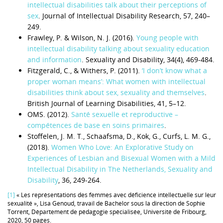
intellectual disabilities talk about their perceptions of
sex
. Journal of Intellectual Disability Research, 57, 240–
249.
Frawley, P. & Wilson, N. J. (2016).
Young people with
intellectual disability talking about sexuality education
and information
. Sexuality and Disability, 34(4), 469-484.
Fitzgerald, C., & Withers, P. (2011).
‘I don’t know what a
proper woman means’: What women with intellectual
disabilities think about sex, sexuality and themselves
.
British Journal of Learning Disabilities, 41, 5–12.
OMS. (2012).
Santé sexuelle et reproductive –
compétences de base en soins primaires
.
Stoffelen, J. M. T., Schaafsma, D., Kok, G., Curfs, L. M. G.,
(2018).
Women Who Love: An Explorative Study on
Experiences of Lesbian and Bisexual Women with a Mild
Intellectual Disability in The Netherlands, Sexuality and
Disability
, 36, 249-264.
[1]
« Les représentations des femmes avec déficience intellectuelle sur leur
sexualité », Lisa Genoud, travail de Bachelor sous la direction de Sophie
Torrent, Département de pédagogie spécialisée, Université de Fribourg,
2020, 50 pages.