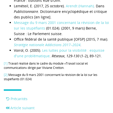
France : Éditions Rue d’Ulm.
Leméteil, E. (2017, 25 octobre).
Arendt (Hannah)
.
Dans
Publictionnaire
. Dictionnaire encyclopédique et critique
des publics [en ligne].
Message du 9 mars 2001 concernant la révision de la loi
sur les stupéfiants
(01.024)
.
(2001, 9 mars) Berne,
Suisse : Le Parlement suisse.
Office fédéral de la santé publique [OFSP] (2015, 7 mai).
Stratégie nationale Addictions 2017–2024
.
Voirol, O. (2005).
Les luttes pour la visibilité : esquisse
d'une problématique
.
Réseaux, 129-130
(1-2), 89‑121.
[1]
Travail réalisé dans le cadre du module «Travail social et
communication» dirigé par Viviane Cretton.
[2]
Message du 9 mars 2001 concernant la révision de la loi sur les
stupéfiants (01.024)
Précarités
Article suivant