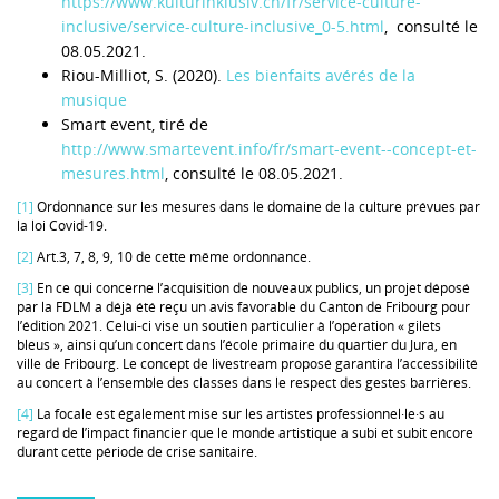
https://www.kulturinklusiv.ch/fr/service-culture-
inclusive/service-culture-inclusive_0-5.html
, consulté le
08.05.2021.
Riou-Milliot, S. (2020).
Les bienfaits avérés de la
musique
Smart event, tiré de
http://www.smartevent.info/fr/smart-event--concept-et-
mesures.html
, consulté le 08.05.2021.
[1]
Ordonnance sur les mesures dans le domaine de la culture prévues par
la loi Covid-19.
[2]
Art.3, 7, 8, 9, 10 de cette même ordonnance.
[3]
En ce qui concerne l’acquisition de nouveaux publics, un projet déposé
par la FDLM a déjà été reçu un avis favorable du Canton de Fribourg pour
l’édition 2021. Celui-ci vise un soutien particulier à l’opération « gilets
bleus », ainsi qu’un concert dans l’école primaire du quartier du Jura, en
ville de Fribourg. Le concept de livestream proposé garantira l’accessibilité
au concert à l’ensemble des classes dans le respect des gestes barrières.
[4]
La focale est également mise sur les artistes professionnel·le·s au
regard de l’impact financier que le monde artistique a subi et subit encore
durant cette période de crise sanitaire.