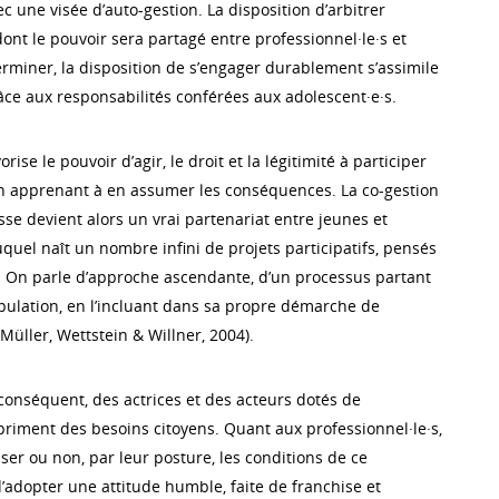
ec une visée d’auto-gestion. La disposition d’arbitrer
ont le pouvoir sera partagé entre professionnel·le·s et
erminer, la disposition de s’engager durablement s’assimile
âce aux responsabilités conférées aux adolescent·e·s.
orise le pouvoir d’agir, le droit et la légitimité à participer
en apprenant à en assumer les conséquences. La co-gestion
se devient alors un vrai partenariat entre jeunes et
uquel naît un nombre infini de projets participatifs, pensés
c. On parle d’approche ascendante, d’un processus partant
pulation, en l’incluant dans sa propre démarche de
üller, Wettstein & Willner, 2004).
 conséquent, des actrices et des acteurs dotés de
riment des besoins citoyens. Quant aux professionnel·le·s,
riser ou non, par leur posture, les conditions de ce
t d’adopter une attitude humble, faite de franchise et