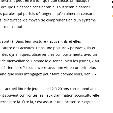
herchant peut-être à fuir quelque chose. La musique
elle occupe un espace considérable. Tout semble danser
es paroles qui parfois dérangent, qu’on aimerait censurer
si d’interface, de moyen de compréhension d’un système
r tout ce public.
 sont là. Dans leur posture « active », ils et elles
 l’autre des activités. Dans une posture « passive », ils et
éer des dynamiques, observent les comportements, avec un
 de bienveillance. Comme le disent si bien les jeunes, « au
·s à rien faire ? », ou encore, avec une vision un brin plus
uand que vous m’engagez pour faire comme vous, rien ? »
e l’accueil libre de jeunes de 12 à 20 ans correspond aux
nt souvent confrontés les lieux d’animation socioculturelle
ère : être là. Être là, c’est assurer une présence. Soignée et