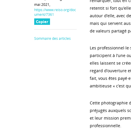
remarquer, tout en c
mai 2021,
retentit si fort qu’
https://www.reiso.org/doc
ument/7361
autour d’elle, avec d
Copier
mais qui servent aus
de valeurs partagé pa
Sommaire des articles
Les professionnel·le·s
participent à l’une ou
elles laissent se cr
regard d’ouverture et
fait, vous êtes payé·e
ambitieuse « c’est q
Cette photographie d
préjugés auxquels so
et leur mission premi
professionnelle.