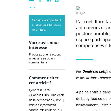
© Sejac
Cet article appartient
L’accueil libre f
au dossier Chaudron
animateurs et an
de culture
posture humble, i
espace participa
Votre avis nous
compétences cit
intéresse
Proposez une réaction,
un éclairage ou un
commentaire
Par
Qendresa Latifi
, 
Comment citer
et des actions commun
cet article ?
Qendresa Latifi
,
A peine entré·e dans
« L’accueil libre, une école
de baby-foot ou de bi
de la démocratie »,
REISO,
bruyamment. Certain·e
Revue d'information
sociale
, mis en ligne le 3