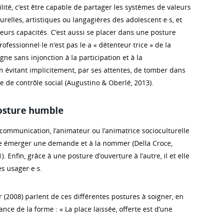
ilité, c’est être capable de partager les systèmes de valeurs
turelles, artistiques ou langagières des adolescent·e·s, et
leurs capacités. C’est aussi se placer dans une posture
professionnel·le n’est pas le·a « détenteur·trice » de la
ne sans injonction à la participation et à la
n évitant implicitement, par ses attentes, de tomber dans
te de contrôle social (Augustino & Oberlé, 2013).
osture humble
communication, l’animateur ou l’animatrice socioculturelle
ire émerger une demande et à la nommer (Della Croce,
 Enfin, grâce à une posture d’ouverture à l’autre, il et elle
es usager·e·s.
 (2008) parlent de ces différentes postures à soigner, en
ance de la forme : « La place laissée, offerte est d’une