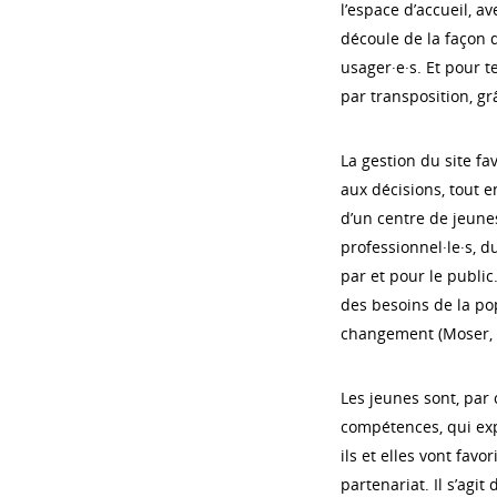
l’espace d’accueil, av
découle de la façon d
usager·e·s. Et pour t
par transposition, gr
La gestion du site fav
aux décisions, tout 
d’un centre de jeunes
professionnel·le·s, d
par et pour le publi
des besoins de la po
changement (Moser, M
Les jeunes sont, par
compétences, qui exp
ils et elles vont favo
partenariat. Il s’agi