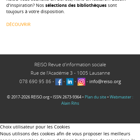
d'inspiration? Nos
sélections des bibliothèques
sont
toujours à votre disposition.
DÉCOUVRIR
REISO Revue d'information sociale
Rue de l'Académie 3
-
1005
Lausanne
078 690 95 86
-
-
-
-
info@reiso.org
© 2017-2026 REISO.org • ISSN 2673-9364 •
Plan du site
•
Webmaster :
Alain Rihs
Choix utilisateur pour les Cookies
Nous utilisons des cookies afin de vous proposer les meilleurs