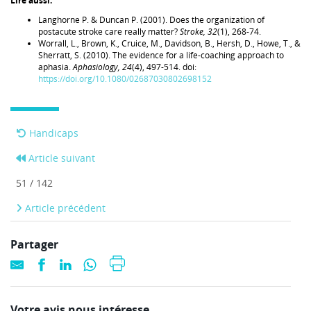
Lire aussi:
Langhorne P. & Duncan P. (2001). Does the organization of
postacute stroke care really matter?
Stroke, 32
(1), 268-74.
Worrall, L., Brown, K., Cruice, M., Davidson, B., Hersh, D., Howe, T., &
Sherratt, S. (2010). The evidence for a life-coaching approach to
aphasia.
Aphasiology, 24
(4), 497‑514. doi:
https://doi.org/10.1080/02687030802698152
Handicaps
Article suivant
51 / 142
Article précédent
Partager
Votre avis nous intéresse