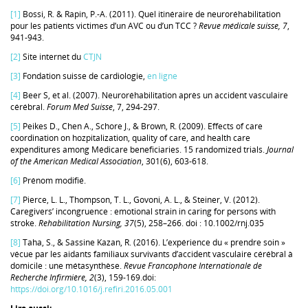
[1]
Bossi, R. & Rapin, P.-A. (2011). Quel itinéraire de neuroréhabilitation
pour les patients victimes d’un AVC ou d’un TCC ?
Revue médicale suisse, 7
,
941-943.
[2]
Site internet du
CTJN
[3]
Fondation suisse de cardiologie,
en ligne
[4]
Beer S, et al. (2007). Neuroréhabilitation après un accident vasculaire
cérébral.
Forum Med Suisse
, 7, 294-297.
[5]
Peikes D., Chen A., Schore J., & Brown, R. (2009). Effects of care
coordination on hozpitalization, quality of care, and health care
expenditures among Médicare beneficiaries. 15 randomized trials.
Journal
of the American Medical Association
, 301(6), 603-618.
[6]
Prénom modifié.
[7]
Pierce, L. L., Thompson, T. L., Govoni, A. L., & Steiner, V. (2012).
Caregivers’ incongruence : emotional strain in caring for persons with
stroke.
Rehabilitation Nursing,
37
(5), 258–266. doi : 10.1002/rnj.035
[8]
Taha, S., & Sassine Kazan, R. (2016). L’expérience du « prendre soin »
vécue par les aidants familiaux survivants d’accident vasculaire cérébral à
domicile : une métasynthèse.
Revue Francophone Internationale de
Recherche Infirmière, 2
(3), 159‑169.doi:
https://doi.org/10.1016/j.refiri.2016.05.001