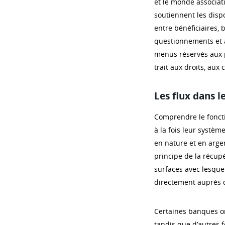
et le monde associatif
soutiennent les dispo
entre bénéficiaires, b
questionnements et à
menus réservés aux p
trait aux droits, aux 
Les flux dans 
Comprendre le fonct
à la fois leur systè
en nature et en arge
principe de la récup
surfaces avec lesquel
directement auprès d
Certaines banques ont
tandis que d’autres f