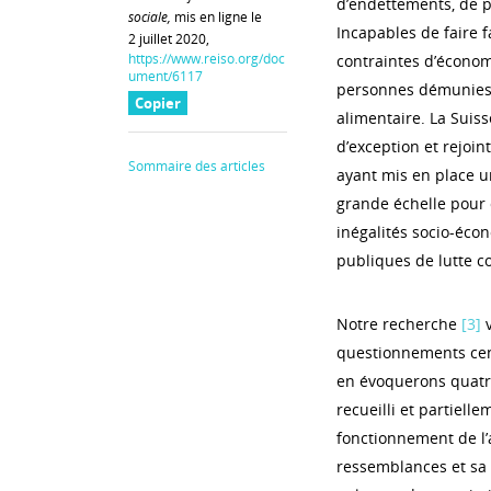
d’endettements, de p
sociale,
mis en ligne le
Incapables de faire 
2 juillet 2020,
https://www.reiso.org/doc
contraintes d’économi
ument/6117
personnes démunies
Copier
alimentaire. La Suiss
d’exception et rejoi
Sommaire des articles
ayant mis en place u
grande échelle pour 
inégalités socio-éco
publiques de lutte co
Notre recherche
[3]
v
questionnements cent
en évoquerons quatr
recueilli et partiell
fonctionnement de l’
ressemblances et sa 