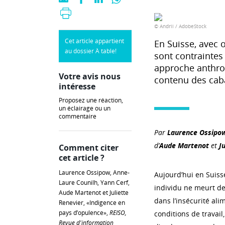
© Andrii / AdobeStock
Cet article appartient
En Suisse, avec
au dossier À table!
sont contraintes 
approche anthrop
Votre avis nous
contenu des cabas
intéresse
Proposez une réaction,
un éclairage ou un
commentaire
Par
Laurence Ossipow
d’
Aude Martenot
et
J
Comment citer
cet article ?
Laurence Ossipow, Anne-
Aujourd’hui en Suis
Laure Counilh, Yann Cerf,
individu ne meurt de
Aude Martenot et Juliette
dans l’insécurité al
Renevier, «Indigence en
pays d’opulence»,
REISO,
conditions de travail
Revue d'information