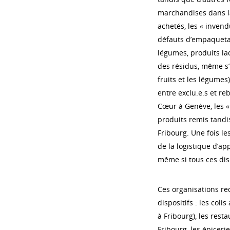
marchandises dans l
achetés, les « inven
défauts d’empaquetage
légumes, produits lac
des résidus, même s’i
fruits et les légumes
entre exclu.e.s et re
Cœur à Genève, les « 
produits remis tandi
Fribourg. Une fois le
de la logistique d’ap
même si tous ces disp
Ces organisations re
dispositifs : les col
à Fribourg), les rest
Fribourg, les épiceri