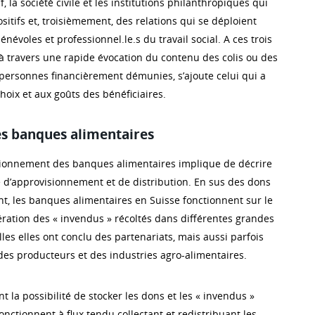
, la société civile et les institutions philanthropiques qui
sitifs et, troisièmement, des relations qui se déploient
énévoles et professionnel.le.s du travail social. A ces trois
 travers une rapide évocation du contenu des colis ou des
ersonnes financièrement démunies, s’ajoute celui qui a
choix et aux goûts des bénéficiaires.
les banques alimentaires
ionnement des banques alimentaires implique de décrire
me d’approvisionnement et de distribution. En sus des dons
nt, les banques alimentaires en Suisse fonctionnent sur le
ération des « invendus » récoltés dans différentes grandes
les elles ont conclu des partenariats, mais aussi parfois
es producteurs et des industries agro-alimentaires.
 la possibilité de stocker les dons et les « invendus »
onctionnent à flux tendu collectant et redistribuant les