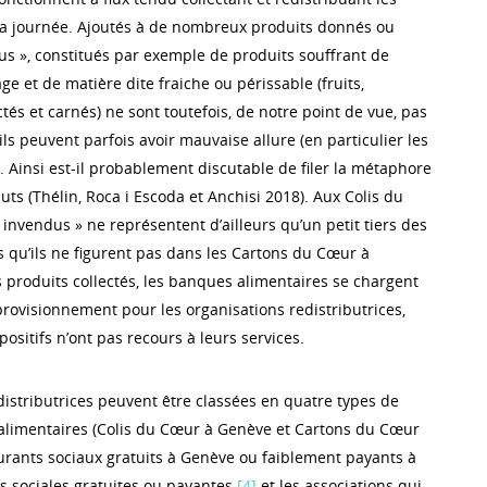
a journée. Ajoutés à de nombreux produits donnés ou
dus », constitués par exemple de produits souffrant de
 et de matière dite fraiche ou périssable (fruits,
tés et carnés) ne sont toutefois, de notre point de vue, pas
ls peuvent parfois avoir mauvaise allure (en particulier les
). Ainsi est-il probablement discutable de filer la métaphore
buts (Thélin, Roca i Escoda et Anchisi 2018). Aux Colis du
invendus » ne représentent d’ailleurs qu’un petit tiers des
s qu’ils ne figurent pas dans les Cartons du Cœur à
s produits collectés, les banques alimentaires se chargent
provisionnement pour les organisations redistributrices,
ositifs n’ont pas recours à leurs services.
distributrices peuvent être classées en quatre types de
is alimentaires (Colis du Cœur à Genève et Cartons du Cœur
aurants sociaux gratuits à Genève ou faiblement payants à
es sociales gratuites ou payantes
[4]
et les associations qui