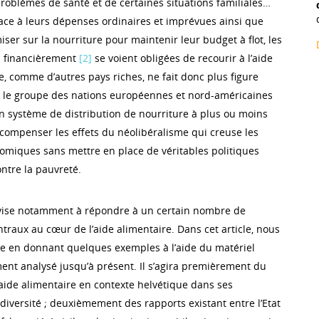
roblèmes de santé et de certaines situations familiales…
face à leurs dépenses ordinaires et imprévues ainsi que
ser sur la nourriture pour maintenir leur budget à flot, les
 financièrement
[2]
se voient obligées de recourir à l’aide
e, comme d’autres pays riches, ne fait donc plus figure
nt le groupe des nations européennes et nord-américaines
n système de distribution de nourriture à plus ou moins
compenser les effets du néolibéralisme qui creuse les
nomiques sans mettre en place de véritables politiques
ntre la pauvreté.
ise notamment à répondre à un certain nombre de
raux au cœur de l’aide alimentaire. Dans cet article, nous
e en donnant quelques exemples à l’aide du matériel
ement analysé jusqu’à présent. Il s’agira premièrement du
aide alimentaire en contexte helvétique dans ses
diversité ; deuxièmement des rapports existant entre l’Etat