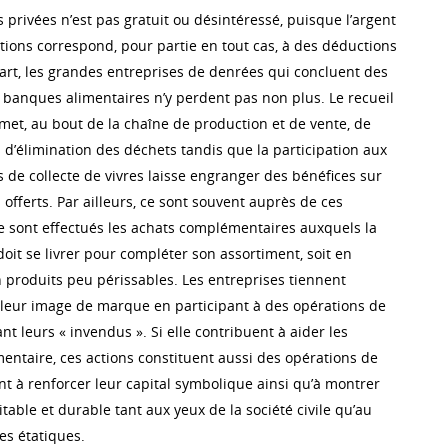
 privées n’est pas gratuit ou désintéressé, puisque l’argent
tions correspond, pour partie en tout cas, à des déductions
part, les grandes entreprises de denrées qui concluent des
s banques alimentaires n’y perdent pas non plus. Le recueil
met, au bout de la chaîne de production et de vente, de
 d’élimination des déchets tandis que la participation aux
 de collecte de vivres laisse engranger des bénéfices sur
 offerts. Par ailleurs, ce sont souvent auprès de ces
 sont effectués les achats complémentaires auxquels la
oit se livrer pour compléter son assortiment, soit en
en produits peu périssables. Les entreprises tiennent
leur image de marque en participant à des opérations de
ant leurs « invendus ». Si elle contribuent à aider les
imentaire, ces actions constituent aussi des opérations de
t à renforcer leur capital symbolique ainsi qu’à montrer
itable et durable tant aux yeux de la société civile qu’au
s étatiques.