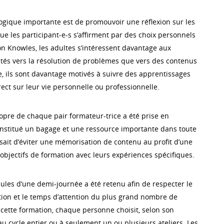
gique importante est de promouvoir une réflexion sur les
ue les participant-e-s s’affirment par des choix personnels
on Knowles, les adultes s’intéressent davantage aux
és vers la résolution de problèmes que vers des contenus
 ils sont davantage motivés à suivre des apprentissages
ect sur leur vie personnelle ou professionnelle.
ropre de chaque pair formateur-trice a été prise en
onstitué un bagage et une ressource importante dans toute
ssait d’éviter une mémorisation de contenu au profit d’une
objectifs de formation avec leurs expériences spécifiques.
ules d’une demi-journée a été retenu afin de respecter le
tion et le temps d’attention du plus grand nombre de
 cette formation, chaque personne choisit, selon son
e au cycle entier ou à seulement un ou plusieurs ateliers. Les