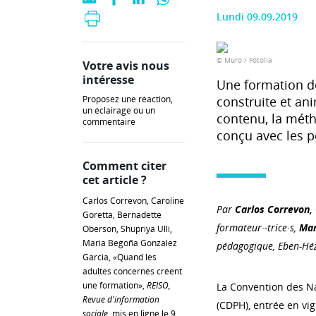
Lundi 09.09.2019
© Muro / Fotolia
Votre avis nous
intéresse
Une formation de 
Proposez une réaction,
construite et ani
un éclairage ou un
contenu, la méth
commentaire
conçu avec les p
Comment citer
cet article ?
Carlos Correvon, Caroline
Par
Carlos Correvon, 
Goretta, Bernadette
formateur·-trice·s,
Mar
Oberson, Shupriya Ulli,
Maria Begoña Gonzalez
pédagogique, Eben-Hé
Garcia, «Quand les
adultes concernés créent
une formation»,
REISO,
La Convention des Na
Revue d'information
(CDPH), entrée en vi
sociale
, mis en ligne le 9