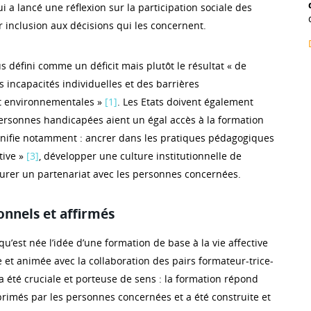
 a lancé une réflexion sur la participation sociale des
r inclusion aux décisions qui les concernent.
s défini comme un déficit mais plutôt le résultat « de
es incapacités individuelles et des barrières
t environnementales »
[1]
. Les Etats doivent également
 personnes handicapées aient un égal accès à la formation
ignifie notamment : ancrer dans les pratiques pédagogiques
tive »
[3]
, développer une culture institutionnelle de
taurer un partenariat avec les personnes concernées.
onnels et affirmés
qu’est née l’idée d’une formation de base à la vie affective
e et animée avec la collaboration des pairs formateur-trice-
 a été cruciale et porteuse de sens : la formation répond
primés par les personnes concernées et a été construite et