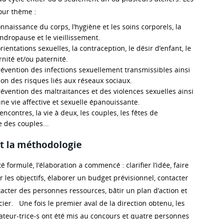
our thème :
connaissance du corps, l’hygiène et les soins corporels, la
ndropause et le vieillissement.
orientations sexuelles, la contraception, le désir d’enfant, le
nité et/ou paternité.
prévention des infections sexuellement transmissibles ainsi
on des risques liés aux réseaux sociaux.
prévention des maltraitances et des violences sexuelles ainsi
une vie affective et sexuelle épanouissante.
rencontres, la vie à deux, les couples, les fêtes de
 des couples...
et la méthodologie
é formulé, l’élaboration a commencé : clarifier l’idée, faire
nir les objectifs, élaborer un budget prévisionnel, contacter
acter des personnes ressources, bâtir un plan d’action et
ier. Une fois le premier aval de la direction obtenu, les
ateur-trice-s ont été mis au concours et quatre personnes