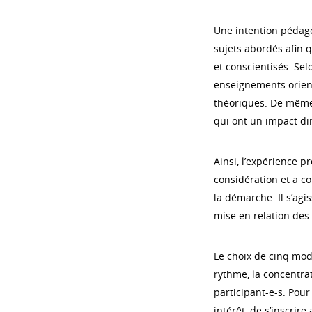
Une intention pédago
sujets abordés afin q
et conscientisés. Sel
enseignements orient
théoriques. De même,
qui ont un impact dir
Ainsi, l’expérience p
considération et a c
la démarche. Il s’agi
mise en relation des 
Le choix de cinq mod
rythme, la concentra
participant-e-s. Pour
intérêt, de s’inscrir