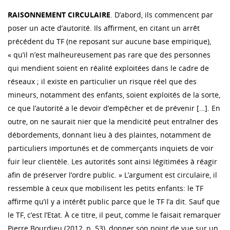
RAISONNEMENT CIRCULAIRE
. D’abord, ils commencent par
poser un acte d’autorité. Ils affirment, en citant un arrêt
précédent du TF (ne reposant sur aucune base empirique),
« qu’il n’est malheureusement pas rare que des personnes
qui mendient soient en réalité exploitées dans le cadre de
réseaux ; il existe en particulier un risque réel que des
mineurs, notamment des enfants, soient exploités de la sorte,
ce que l’autorité a le devoir d’empêcher et de prévenir […]. En
outre, on ne saurait nier que la mendicité peut entraîner des
débordements, donnant lieu à des plaintes, notamment de
particuliers importunés et de commerçants inquiets de voir
fuir leur clientèle. Les autorités sont ainsi légitimées à réagir
afin de préserver l’ordre public. » L’argument est circulaire, il
ressemble à ceux que mobilisent les petits enfants: le TF
affirme qu’il y a intérêt public parce que le TF l’a dit. Sauf que
le TF, c’est l’Etat. À ce titre, il peut, comme le faisait remarquer
Pierre Bourdieu (2012, p. 53), donner son point de vue sur un