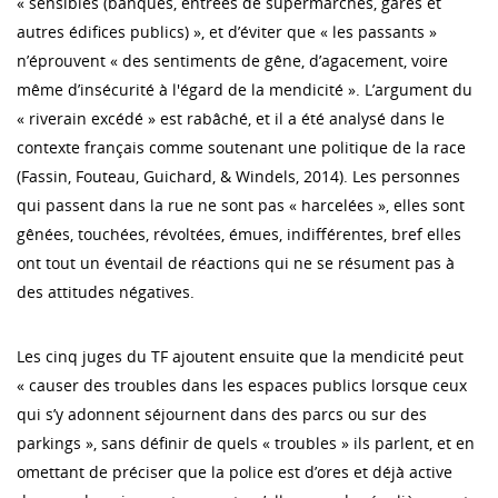
« sensibles (banques, entrées de supermarchés, gares et
autres édifices publics) », et d’éviter que « les passants »
n’éprouvent « des sentiments de gêne, d’agacement, voire
même d’insécurité à l'égard de la mendicité ». L’argument du
« riverain excédé » est rabâché, et il a été analysé dans le
contexte français comme soutenant une politique de la race
(Fassin, Fouteau, Guichard, & Windels, 2014). Les personnes
qui passent dans la rue ne sont pas « harcelées », elles sont
gênées, touchées, révoltées, émues, indifférentes, bref elles
ont tout un éventail de réactions qui ne se résument pas à
des attitudes négatives.
Les cinq juges du TF ajoutent ensuite que la mendicité peut
« causer des troubles dans les espaces publics lorsque ceux
qui s’y adonnent séjournent dans des parcs ou sur des
parkings », sans définir de quels « troubles » ils parlent, et en
omettant de préciser que la police est d’ores et déjà active