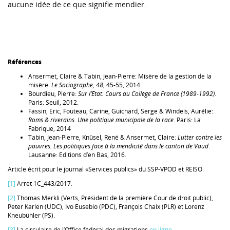
aucune idée de ce que signifie mendier.
Références
Ansermet, Claire & Tabin, Jean-Pierre: Misère de la gestion de la
misère.
Le Sociographe, 48
, 45-55, 2014.
Bourdieu, Pierre:
Sur l’État. Cours au Collège de France (1989-1992)
.
Paris: Seuil, 2012.
Fassin, Eric, Fouteau, Carine, Guichard, Serge & Windels, Aurélie:
Roms & riverains. Une politique municipale de la race
. Paris: La
Fabrique, 2014
Tabin, Jean-Pierre, Knüsel, René & Ansermet, Claire:
Lutter contre les
pauvres. Les politiques face à la mendicité dans le canton de Vaud
.
Lausanne: Editions d’en Bas, 2016.
Article écrit pour le journal «Services publics» du SSP-VPOD et REISO.
[1]
Arrêt 1C_443/2017.
[2]
Thomas Merkli (Verts, Président de la première Cour de droit public),
Peter Karlen (UDC), Ivo Eusebio (PDC), François Chaix (PLR) et Lorenz
Kneubühler (PS).
[3]
La circulaire de l’Office fédéral des migrations
en ligne