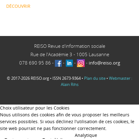
DÉCOUVRIR
REISO Revue d'information sociale
Rue de l'Académie 3
-
1005
Lausanne
078 690 95 86
-
-
-
-
info@reiso.org
© 2017-2026 REISO.org • ISSN 2673-9364 •
Plan du site
•
Webmaster :
Alain Rihs
Choix utilisateur pour les Cookies
Nous utilisons des cookies afin de vous proposer les meilleurs
services possibles. Si vous déclinez l'utilisation de ces cookies, le
site web pourrait ne pas fonctionner correctement.
Analytique