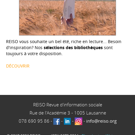
REISO vous souhaite un bel été, riche en lecture... Besoin
d'inspiration? Nos
sélections des bibliothèques
sont
toujours à votre disposition.
DÉCOUVRIR
REISO Revue d'information sociale
Rue de l'Académie 3
-
1005
Lausanne
078 690 95 86
-
-
-
-
info@reiso.org