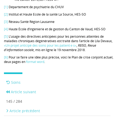
[1]
Département de psychiatrie du CHUV
[2]
Institut et Haute Ecole de la santé La Source, HES-SO
[3]
Réseau Santé Région Lausanne
[4]
Haute École d’ingénierie et de gestion du Canton de Vaud, HES-SO
[5]
L’usage des directives anticipées pour les personnes atteintes de
maladies chroniques dégénératives est traité dans l’article de Lila Devaux,
«Un projet anticipé des soins pour les patient·e·s»
,
REISO, Revue
d'information sociale
, mis en ligne le 19 novembre 2018.
[6]
Pour se faire une idée plus précise, voici le Plan de crise conjoint actuel,
deux pages en
format word
.
Soins
Article suivant
145 / 284
Article précédent