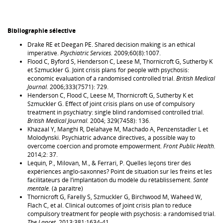
Bibliographie sélective
Drake RE et Deegan PE. Shared decision making is an ethical
imperative.
Psychiatric Services.
2009;60(8):1007.
Flood C, Byford S, Henderson C, Leese M, Thornicroft G, Sutherby K
et Szmuckler G. Joint crisis plans for people with psychosis:
economic evaluation of a randomised controlled trial.
British Medical
Journal.
2006;333(7571): 729.
Henderson C, Flood C, Leese M, Thornicroft G, Sutherby K et
Szmuckler G. Effect of joint crisis plans on use of compulsory
treatment in psychiatry: single blind randomised controlled trial.
British Medical Journal.
2004; 329(7458): 136.
Khazaal Y, Manghi R, Delahaye M, Machado A, Penzenstadler L et
Molodynski. Psychiatric advance directives, a possible way to
overcome coercion and promote empowerment.
Front Public Health.
2014;2: 37.
Lequin, P., Milovan, M., & Ferrari, P. Quelles leçons tirer des
expériences anglo-saxonnes? Point de situation sur les freins et les
facilitateurs de l’implantation du modèle du rétablissement.
Santé
mentale.
(à paraître)
Thornicroft G, Farelly S, Szmuckler G, Birchwood M, Waheed W,
Flach C, et al. Clinical outcomes of joint crisis plan to reduce
compulsory treatment for people with psychosis: a randomised trial.
The Lancet.
2013;381:1634-41.