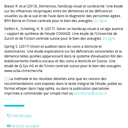
Blaser R. et al (2013), Démences, handicap visuel et surdicécité. Une étude
sur les influences réciproques entre les démences et les déficiences
visuelles ou de la vue et de l’ouïe dans le diagnostic des personnes âgées.
BFH Berne et l’Union centrale pour le bien des aveugles.
En ligne
Seifert A., Schelling, H. R. (2017). Gérer un handicap visuel à un âge avancé
– rapport de synthèse de l’étude COVIAGE. Une étude de l’Université de
Zurich et de l’Union centrale suisse pour le bien des aveugles.
En ligne
Spring S. (2017) Vision et audition dans les soins à domicile et
stationnaires. Une étude exploratoire sur les déficiences sensorielles et la
démence telles qu’elles apparaissent dans le système d’évaluation RAI des
établissements médico-sociaux et des soins à domicile en Suisse. Une
étude de Q-Sys AG et de l’Union centrale suisse pour le bien des aveugles.
www.ucba.ch/recherche
[1]
La méthode et les résultats détaillés ainsi que les raisons des
recommandations sont exposés dans le texte intégral de l’étude, publié au
format ePaper dans l’app ophta, ou dans la publication spécialisée
imprimée à commander par simple mail au
secretariat@ucba.ch
Handicaps
Article suivant