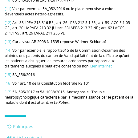
[10]
6B_343/2015 et ZKE 1/2017
RJ
47-17
[11]
Voir par exemple 5A_952/2016 où le placement vise à éviter
d’éventuels actes hétéro agressifs.
[12]
Art. 33 LPEA 213.316 BE ; art. 26 LPEA 212.5.1 FR ; art. 59LACC E 1 05
GE ; art. 20 LMPAFA 213.32 JU ;art. 33LAPEA 213.32 NE ; art. 62 LACCS
211.1 VS ; art. 29 LVPAE 211.255 VD
[13]
Curia vista AB 2008 N 1535 réponse Widmer-Schlumpf
[14]
Voir par exemple le rapport 2015 de la Commission d’examen des
plaintes des patients du canton de Vaud qui fait état de la difficulté qu’ont
les patients à distinguer les mesures ordonnées par rapport aux
traitements auxquels il peut être consenti ou non.
Lien internet
[15]
5A_356/2016
[16]
Voir art. 10 de la Constitution fédérale RS 101
[17]
5A_595/2017 et 5A_1038/2015. Anosognosie : Trouble
neuropsychologique caractérisé par la méconnaissance par le patient de la
maladie dont il est atteint.
in Le Robert
Politiques
Article suivant