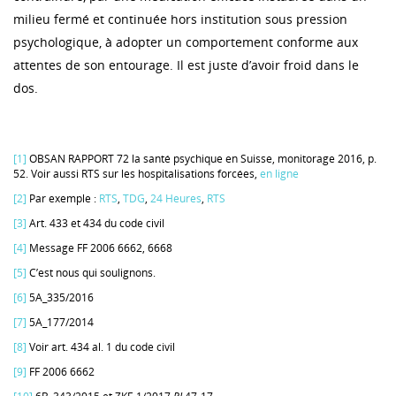
milieu fermé et continuée hors institution sous pression
psychologique, à adopter un comportement conforme aux
attentes de son entourage. Il est juste d’avoir froid dans le
dos.
[1]
OBSAN RAPPORT 72 la santé psychique en Suisse, monitorage 2016, p.
52. Voir aussi RTS sur les hospitalisations forcées,
en ligne
[2]
Par exemple :
RTS
,
TDG
,
24 Heures
,
RTS
[3]
Art. 433 et 434 du code civil
[4]
Message FF 2006 6662, 6668
[5]
C’est nous qui soulignons.
[6]
5A_335/2016
[7]
5A_177/2014
[8]
Voir art. 434 al. 1 du code civil
[9]
FF 2006 6662