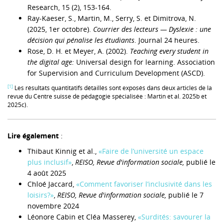
Research, 15 (2), 153-164.
Ray-Kaeser, S., Martin, M., Serry, S. et Dimitrova, N.
(2025, 1er octobre).
Courrier des lecteurs — Dyslexie : une
décision qui pénalise les étudiants
. Journal 24 heures.
Rose, D. H. et Meyer, A. (2002).
Teaching every student in
the digital age:
Universal design for learning. Association
for Supervision and Curriculum Development (ASCD).
[1]
Les résultats quantitatifs détaillés sont exposés dans deux articles de la
revue du Centre suisse de pédagogie spécialisée : Martin et al. 2025b et
2025c).
Lire également
:
Thibaut Kinnig et al.,
«Faire de l’université un espace
plus inclusif»
,
REISO, Revue d'information sociale,
publié le
4 août 2025
Chloé Jaccard,
«Comment favoriser l’inclusivité dans les
loisirs?»
,
REISO, Revue d'information sociale,
publié le 7
novembre 2024
Léonore Cabin et Cléa Masserey,
«Surdités: savourer la