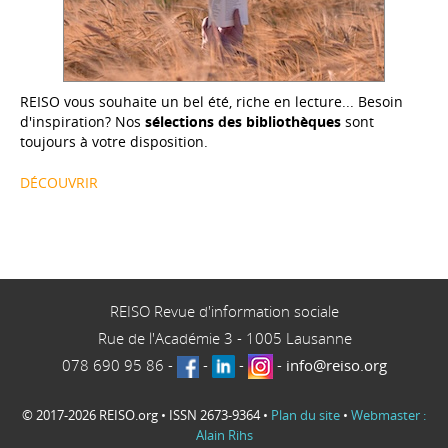
REISO vous souhaite un bel été, riche en lecture... Besoin
d'inspiration? Nos
sélections des bibliothèques
sont
toujours à votre disposition.
DÉCOUVRIR
REISO Revue d'information sociale
Rue de l'Académie 3
-
1005
Lausanne
078 690 95 86
-
-
-
-
info@reiso.org
© 2017-2026 REISO.org • ISSN 2673-9364 •
Plan du site
•
Webmaster :
Alain Rihs