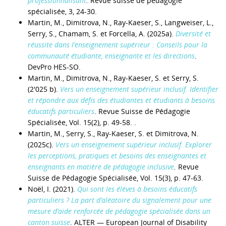
professionnalisant
.
Revue suisse de pédagogie
spécialisée, 3, 24-30.
Martin, M., Dimitrova, N., Ray-Kaeser, S., Langweiser, L.,
Serry, S., Chamam, S. et Forcella, A. (2025a).
Diversité et
réussite dans l’enseignement supérieur : Conseils pour la
communauté étudiante, enseignante et les directions
.
DevPro HES-SO.
Martin, M., Dimitrova, N., Ray-Kaeser, S. et Serry, S.
(2'025 b).
Vers un enseignement supérieur inclusif. Identifier
et répondre aux défis des étudiantes et étudiants à besoins
éducatifs particuliers
. Revue Suisse de Pédagogie
Spécialisée, Vol. 15(2), p. 49-58. .
Martin, M., Serry, S., Ray-Kaeser, S. et Dimitrova, N.
(2025c).
Vers un enseignement supérieur inclusif. Explorer
les perceptions, pratiques et besoins des enseignantes et
enseignants en matière de pédagogie inclusive
.
Revue
Suisse de Pédagogie Spécialisée, Vol. 15(3), p. 47-63.
Noël, I. (2021).
Qui sont les élèves à besoins éducatifs
particuliers ? La part d’aléatoire du signalement pour une
mesure d’aide renforcée de pédagogie spécialisée dans un
canton suisse
. ALTER — European Journal of Disability