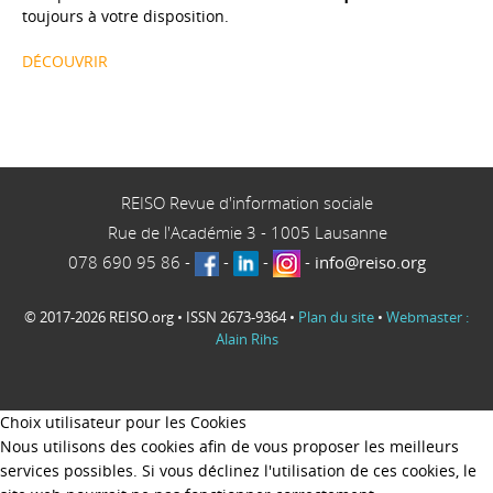
toujours à votre disposition.
DÉCOUVRIR
REISO Revue d'information sociale
Rue de l'Académie 3
-
1005
Lausanne
078 690 95 86
-
-
-
-
info@reiso.org
© 2017-2026 REISO.org • ISSN 2673-9364 •
Plan du site
•
Webmaster :
Alain Rihs
Choix utilisateur pour les Cookies
Nous utilisons des cookies afin de vous proposer les meilleurs
services possibles. Si vous déclinez l'utilisation de ces cookies, le