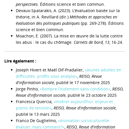
perspectives
. Éditions science et bien commun.
Devaux-Spatarakis, A. (2023). L’évaluation basée sur la
théorie, in A. Revillard (dir.)
Méthodes et approches en
évaluation des politiques publiques
(pp. 269-278). Éditions
science et bien commun.
Moachon, E. (2007). La mise en œuvre de la lutte contre
les abus : le cas du chômage.
Carnets de bord, 13
, 16-24.
Lire également :
Joseph Hivert
et Maël Dif-Pradalier,
«Jeunes adultes en
difficultés: profils sous analyse»
,
REISO, Revue
d'information sociale,
publié le 17 novembre 2025
Jorge Pinho,
«Rompre l’isolement sans condition»
,
REISO,
Revue d'information sociale,
publié le 23 octobre 2025
Francesca Quercia,
«Insérer aujourd’hui: enjeux et
points de tension»
,
REISO, Revue d'information sociale,
publié le 13 mars 2025
Franco De Guglielmo,
«Animation socioculturelle:
évaluer, mais comment?»
,
REISO, Revue d'information