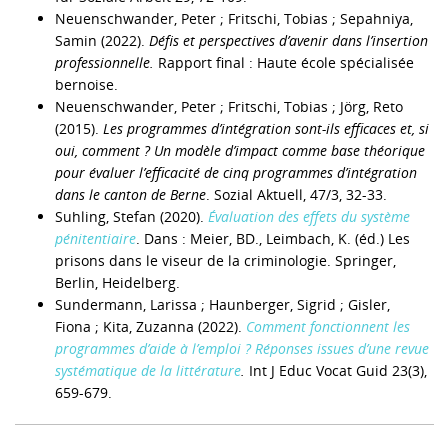
Neuenschwander, Peter ; Fritschi, Tobias ; Sepahniya,
Samin (2022).
Défis et perspectives d’avenir dans l’insertion
professionnelle.
Rapport final : Haute école spécialisée
bernoise.
Neuenschwander, Peter ; Fritschi, Tobias ; Jörg, Reto
(2015).
Les programmes d’intégration sont-ils efficaces et, si
oui, comment ? Un modèle d’impact comme base théorique
pour évaluer l’efficacité de cinq programmes d’intégration
dans le canton de Berne
. Sozial Aktuell, 47/3, 32-33.
Suhling, Stefan (2020).
Évaluation des effets du système
pénitentiaire
. Dans : Meier, BD., Leimbach, K. (éd.) Les
prisons dans le viseur de la criminologie. Springer,
Berlin, Heidelberg.
Sundermann, Larissa ; Haunberger, Sigrid ; Gisler,
Fiona ; Kita, Zuzanna (2022).
Comment fonctionnent les
programmes d’aide à l’emploi ? Réponses issues d’une revue
systématique de la littérature
.
Int J Educ Vocat Guid 23(3),
659-679.