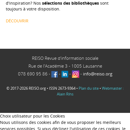
d'inspiration? Nos
sélections des bibliothèques
sont
toujours à votre disposition.
DÉCOUVRIR
REISO Revue d'information sociale
Rue de l'Académie 3
-
1005
Lausanne
078 690 95 86
-
-
-
-
info@reiso.org
© 2017-2026 REISO.org • ISSN 2673-9364 •
Plan du site
•
Webmaster :
Alain Rihs
Choix utilisateur pour les Cookies
Nous utilisons des cookies afin de vous proposer les meilleurs
services possibles. Si vous déclinez l'utilisation de ces cookies, le