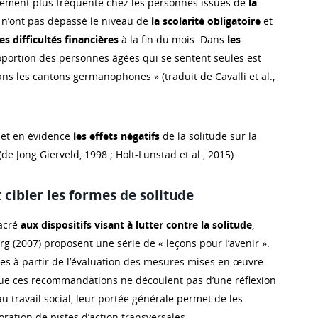
alement plus fréquente chez les personnes issues de
la
i n’ont pas dépassé le niveau de
la scolarité obligatoire
et
es difficultés financières
à la fin du mois. Dans
les
roportion des personnes âgées qui se sentent seules est
ans les cantons germanophones » (traduit de Cavalli et al.,
 met en évidence
les effets négatifs
de la solitude sur la
(de Jong Gierveld, 1998 ; Holt-Lunstad et al., 2015).
cibler les formes de solitude
sacré
aux dispositifs visant à lutter contre la solitude
,
g (2007) proposent une série de « leçons pour l’avenir ».
iées à partir de l’évaluation des mesures mises en œuvre
ue ces recommandations ne découlent pas d’une réflexion
u travail social, leur portée générale permet de les
oration de pistes d’action transversales.