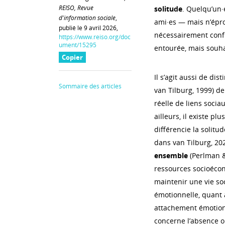
REISO, Revue
solitude
. Quelqu’un·
d'information sociale
,
ami·es — mais n’épro
publié le 9 avril 2026,
nécessairement confr
https://www.reiso.org/doc
ument/15295
entourée, mais souhai
Copier
Il s’agit aussi de dis
Sommaire des articles
van Tilburg, 1999) d
réelle de liens sociau
ailleurs, il existe pl
différencie la solitud
dans van Tilburg, 20
ensemble
(Perlman &
ressources socioécon
maintenir une vie soc
émotionnelle, quant à
attachement émotionne
concerne l’absence o