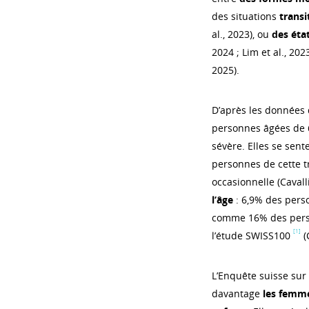
des situations
transi
al., 2023), ou
des éta
2024 ; Lim et al., 202
2025).
D’après les données 
personnes âgées de 6
sévère. Elles se sent
personnes de cette t
occasionnelle (Cavalli
l’âge
: 6,9% des perso
comme 16% des perso
[1]
l’étude SWISS100
(
L’Enquête suisse sur 
davantage
les femm