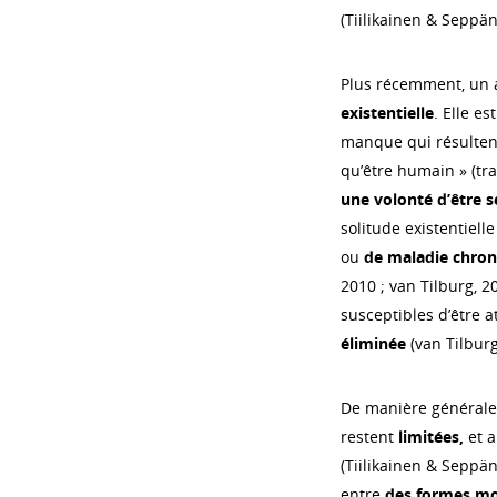
(Tiilikainen & Seppän
Plus récemment, un a
existentielle
. Elle e
manque qui résultent
qu’être humain » (trad
une volonté d’être s
solitude existentiel
ou
de maladie chron
2010 ; van Tilburg, 2
susceptibles d’être 
éliminée
(van Tilburg
De manière générale,
restent
limitées,
et 
(Tiilikainen & Seppä
entre
des formes mo