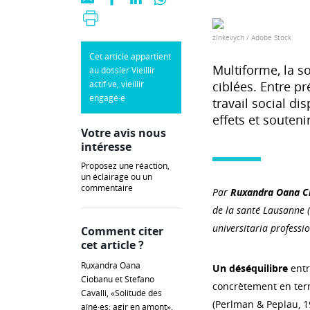
zinkevych / Adobe Stock
Cet article appartient
Multiforme, la s
au dossier Vieillir
actif·ve, vieillir
ciblées. Entre pr
engagé·e
travail social di
effets et souten
Votre avis nous
intéresse
Proposez une réaction,
un éclairage ou un
commentaire
Par
Ruxandra Oana C
de la santé Lausanne 
universitaria professio
Comment citer
cet article ?
Ruxandra Oana
Un déséquilibre
entr
Ciobanu et Stefano
concrètement en term
Cavalli, «Solitude des
(Perlman & Peplau, 19
aîné·es: agir en amont»,