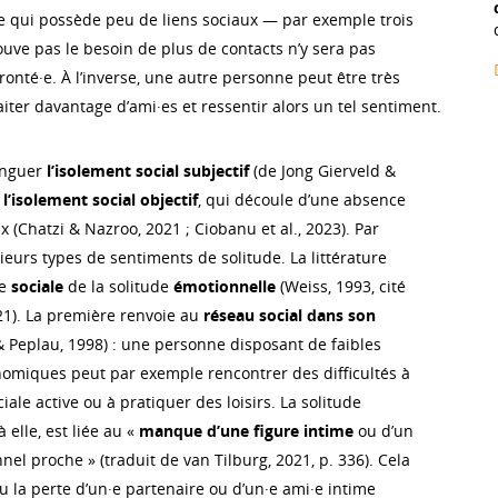
e qui possède peu de liens sociaux — par exemple trois
uve pas le besoin de plus de contacts n’y sera pas
onté·e. À l’inverse, une autre personne peut être très
ter davantage d’ami·es et ressentir alors un tel sentiment.
tinguer
l’isolement social subjectif
(de Jong Gierveld &
e
l’isolement social objectif
, qui découle d’une absence
x (Chatzi & Nazroo, 2021 ; Ciobanu et al., 2023). Par
usieurs types de sentiments de solitude. La littérature
e
sociale
de la solitude
émotionnelle
(Weiss, 1993, cité
21). La première renvoie au
réseau social dans son
 Peplau, 1998) : une personne disposant de faibles
omiques peut par exemple rencontrer des difficultés à
iale active ou à pratiquer des loisirs. La solitude
 elle, est liée au «
manque d’une figure intime
ou d’un
l proche » (traduit de van Tilburg, 2021, p. 336). Cela
u la perte d’un·e partenaire ou d’un·e ami·e intime