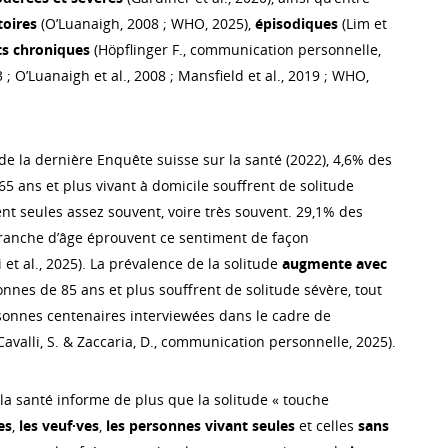
toires
(O’Luanaigh, 2008 ; WHO, 2025),
épisodiques
(Lim et
ts chroniques
(Höpflinger F., communication personnelle,
3 ; O’Luanaigh et al., 2008 ; Mansfield et al., 2019 ; WHO,
de la dernière Enquête suisse sur la santé (2022), 4,6% des
5 ans et plus vivant à domicile souffrent de solitude
ent seules assez souvent, voire très souvent. 29,1% des
ranche d’âge éprouvent ce sentiment de façon
 et al., 2025). La prévalence de la solitude
augmente avec
nnes de 85 ans et plus souffrent de solitude sévère, tout
nnes centenaires interviewées dans le cadre de
Cavalli, S. & Zaccaria, D., communication personnelle, 2025).
la santé informe de plus que la solitude « touche
es
,
les veuf·ves
,
les personnes vivant seules
et celles
sans