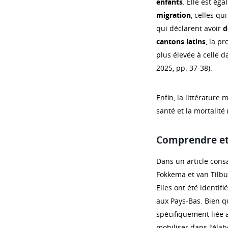
enfants
. Elle est ég
migration
, celles qu
qui déclarent avoir
d
cantons latins
, la p
plus élevée à celle d
2025, pp. 37-38).
Enfin, la littérature
santé et la mortalité 
Comprendre et 
Dans un article con
Fokkema et van Tilbur
Elles ont été identif
aux Pays-Bas. Bien q
spécifiquement liée a
mobiliser dans l’élab