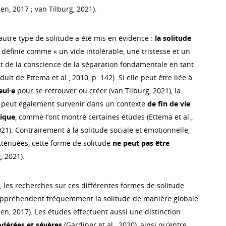
en, 2017 ; van Tilburg, 2021).
utre type de solitude a été mis en évidence :
la solitude
st définie comme « un vide intolérable, une tristesse et un
 de la conscience de la séparation fondamentale en tant
uit de Ettema et al., 2010, p. 142). Si elle peut être liée à
eul·e
pour se retrouver ou créer (van Tilburg, 2021), la
le peut également survenir dans un contexte
de fin de vie
ique
, comme l’ont montré certaines études (Ettema et al.,
021). Contrairement à la solitude sociale et émotionnelle,
atténuées, cette forme de solitude
ne peut pas être
, 2021).
 les recherches sur ces différentes formes de solitude
appréhendent fréquemment la solitude de manière globale
nen, 2017). Les études effectuent aussi une distinction
dérées et sévères
(Gardiner et al., 2020), ainsi qu’entre