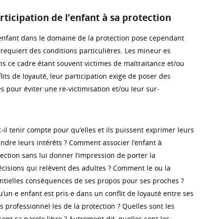
articipation de l’enfant à sa protection
l’enfant dans le domaine de la protection pose cependant
 requiert des conditions particulières. Les mineur·es
ns ce cadre étant souvent victimes de maltraitance et/ou
lits de loyauté, leur participation exige de poser des
s pour éviter une re-victimisation et/ou leur sur-
t-il tenir compte pour qu’elles et ils puissent exprimer leurs
endre leurs intérêts ? Comment associer l’enfant à
tection sans lui donner l’impression de porter la
écisions qui relèvent des adultes ? Comment le ou la
entielles conséquences de ses propos pour ses proches ?
un·e enfant est pris·e dans un conflit de loyauté entre ses
s professionnel·les de la protection ? Quelles sont les
sent sa parole libre ? Autrement dit, quelles sont les