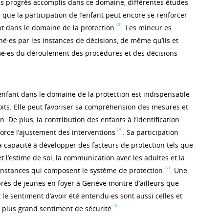
es progrès accomplis dans ce domaine, différentes études
ue la participation de l’enfant peut encore se renforcer
[3]
t dans le domaine de la protection
. Les mineur·es
né·es par les instances de décisions, de même qu’ils et
mé·es du déroulement des procédures et des décisions
’enfant dans le domaine de la protection est indispensable
oits. Elle peut favoriser sa compréhension des mesures et
. De plus, la contribution des enfants à l’identification
[4]
orce l’ajustement des interventions
. Sa participation
a capacité à développer des facteurs de protection tels que
t l’estime de soi, la communication avec les adultes et la
[5]
nstances qui composent le système de protection
. Une
rès de jeunes en foyer à Genève montre d’ailleurs que
t le sentiment d’avoir été entendu·es sont aussi celles et
[6]
e plus grand sentiment de sécurité
.