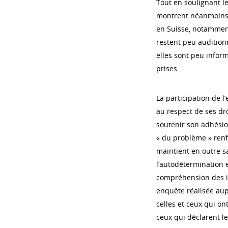
Tout en soulignant l
montrent néanmoins q
en Suisse, notammen
restent peu audition
elles sont peu infor
prises.
La participation de l
au respect de ses dr
soutenir son adhésion
« du problème » renf
maintient en outre s
l’autodétermination e
compréhension des i
enquête réalisée aup
celles et ceux qui on
ceux qui déclarent l