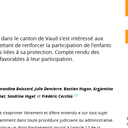
é dans le canton de Vaud s’est intéressé aux
tant de renforcer la participation de l’enfants
 liées à sa protection. Compte rendu des
favorables à leur participation.
mandine Boissard
,
Julie Demierre
,
Bastien Hugon
,
Argjentina
[1]
bet
,
Sandrine Vogel
, et
Frédéric Cerchia
de s’exprimer librement et d’être entendu·e sur tout sujet
notamment dans toute procédure judiciaire ou administrative
titue un droit fondamental inscrit à l’article 12 de la