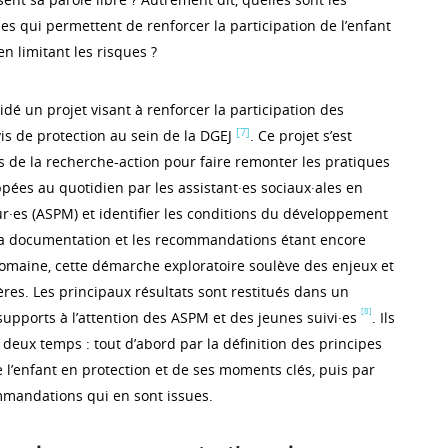
ies qui permettent de renforcer la participation de l’enfant
en limitant les risques ?
dé un projet visant à renforcer la participation des
[7]
is de protection au sein de la DGEJ
. Ce projet s’est
 de la recherche-action pour faire remonter les pratiques
pées au quotidien par les assistant·es sociaux·ales en
r·es (ASPM) et identifier les conditions du développement
 La documentation et les recommandations étant encore
omaine, cette démarche exploratoire soulève des enjeux et
es. Les principaux résultats sont restitués dans un
[8]
supports à l’attention des ASPM et des jeunes suivi·es
. Ils
 deux temps : tout d’abord par la définition des principes
e l’enfant en protection et de ses moments clés, puis par
mmandations qui en sont issues.