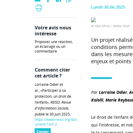
Lundi 30.06.2025
© New Africa / Adobe Stock
Votre avis nous
intéresse
Un projet réalis
Proposez une réaction,
conditions permet
un éclairage ou un
commentaire
dans les mesures
enjeux et points 
Comment citer
cet article ?
Lorraine Odier et
al., «Participer à sa
Par
Lorraine Odier
,
A
protection, un droit de
Kololli
,
Marie Reybou
l’enfant»,
REISO, Revue
d'information sociale,
publié le 30 juin 2025,
Le droit de l’enfant 
https://www.reiso.org/doc
ument/14312
qui l’intéresse, et 
Copier
le·la concernant, cons