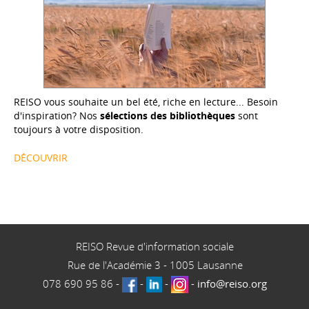
REISO vous souhaite un bel été, riche en lecture... Besoin
d'inspiration? Nos
sélections des bibliothèques
sont
toujours à votre disposition.
DÉCOUVRIR
REISO Revue d'information sociale
Rue de l'Académie 3
-
1005
Lausanne
078 690 95 86
-
-
-
-
info@reiso.org