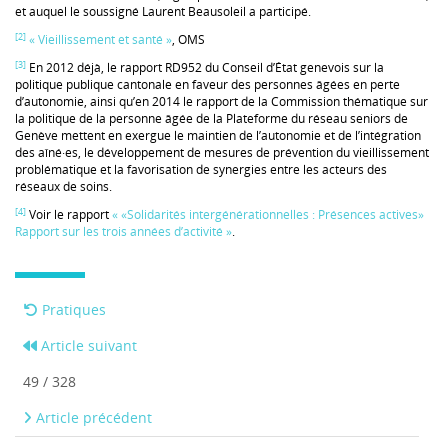
et auquel le soussigné Laurent Beausoleil a participé.
[2]
« Vieillissement et santé »
, OMS
[3]
En 2012 déjà, le rapport RD952 du Conseil d’État genevois sur la
politique publique cantonale en faveur des personnes âgées en perte
d’autonomie, ainsi qu’en 2014 le rapport de la Commission thématique sur
la politique de la personne âgée de la Plateforme du réseau seniors de
Genève mettent en exergue le maintien de l’autonomie et de l’intégration
des aîné·es, le développement de mesures de prévention du vieillissement
problématique et la favorisation de synergies entre les acteurs des
réseaux de soins.
[4]
Voir le rapport
« «Solidarités intergénérationnelles : Présences actives»
Rapport sur les trois années d’activité »
.
Pratiques
Article suivant
49 / 328
Article précédent