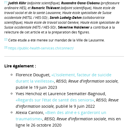
[1]
Judith Kühr
(adjointe scientifique),
Ruxandra Oana Ciobanu
(professeure
ordinaire HES), et
Romaric Thiévent
(adjoint scientifique), Haute école de
travail social et de la
santé
Lausanne, Haute école spécialisée de Suisse
occidentale (HETSL / HES-SO) ;
Sarah Ludwig-Dehm
(
collaboratrice
scientifique
), Haute école de travail social Genève, Haute école spécialisée de
Suisse occidentale (HETS / HES-SO) ;
Séverine Holdener
a contribué à la
relecture de cet article et à la préparation des figures.
[2]
Cette étude a été menée sur mandat de la Ville de Lausanne.
[3]
https://public-health-services.ch/connect/
Lire également :
Florence Douguet,
«L’isolement, facteur de suicide
durant la vieillesse»
,
REISO, Revue d'information sociale,
publié le 19 juin 2023
Yves Henchoz et Laurence Seematter-Bagnoud,
«Regards sur l’état de santé des seniors»
,
REISO, Revue
d'information sociale,
publié le 9 juin 2022
Alexia Cantoni,
«Bien des aîné·e·s garderont un
traumatisme»
,
REISO, Revue d'information sociale,
mis en
ligne le 26 octobre 2020