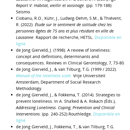
Report V: Habitat, vieillir et voisinage
. (pp. 179-188)
Seismo.
Ciobanu, R.O., Kühr, J., Ludwig-Dehm, S.M., & Thiévent,
R. (2022).
Étude sur le sentiment de solitude chez les
personnes âgées de 75 ans et plus résidant en ville de
Lausanne
. Rapport de recherche, HETSL.
Disponible en
ligne
de Jong Gierveld, J. (1998). A review of loneliness:
concept and definitions, determinants and
consequences. Reviews in Clinical Gerontology, 7, 73-80.
de Jong Gierveld, J., & van Tilburg, T.G. (1999 / 2022).
Manual of the loneliness scale
.
Vrije Universiteit
Amsterdam, Department of Social Research
Methodology.
de Jong Gierveld, J., & Fokkema, T. (2014). Strategies to
prevent loneliness. In A. Sha’ked & A. Rokach (Éds.),
Addressing Loneliness
.
Coping, Prevention and Clinical
Interventions
. (pp. 240-252) Routhledge.
Disponible en
ligne
de Jong Gierveld, J., Fokkema, T., & van Tilburg, T.G.