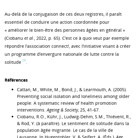
Au-delà de la conjugaison de ces deux registres, il paraît
essentiel de conduire une action coordonnée pour
« améliorer le bien-être des personnes âgées en général »
(Ciobanu
et al.
, 2022, p. 65). C’est ce à quoi veut par exemple
répondre l’association connect!, avec l’initiative visant à créer
un programme d’envergure nationale de lutte contre la
[3]
solitude
.
Références
Cattan, M., White, M., Bond, J., & Learmouth, A. (2005).
Preventing social isolation and loneliness among older
people: A systematic review of health promotion
interventions.
Ageing & Society
, 25, 41-67.
Ciobanu, R.O., Kühr, J., Ludwig-Dehm, S.M., Thiévent, R.,
& Rod, Y. (à paraître). Le sentiment de solitude dans la
population âgée migrante. Le cas de la ville de
Lausanne. In Hugentobler, V. & Seifert, A. (Éds.),
Age