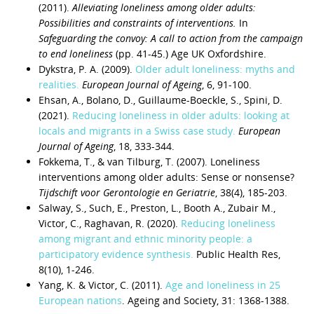
(2011).
Alleviating loneliness among older adults:
Possibilities and constraints of interventions.
In
Safeguarding the convoy: A call to action from the campaign
to end loneliness
(pp. 41-45.) Age UK Oxfordshire.
Dykstra, P. A. (2009).
Older adult loneliness: myths and
realities.
European Journal of Ageing
, 6, 91-100.
Ehsan, A., Bolano, D., Guillaume-Boeckle, S., Spini, D.
(2021).
Reducing loneliness in older adults: looking at
locals and migrants in a Swiss case study.
European
Journal of Ageing
, 18, 333-344.
Fokkema, T., & van Tilburg, T. (2007). Loneliness
interventions among older adults: Sense or nonsense?
Tijdschift voor Gerontologie en Geriatrie
, 38(4), 185-203.
Salway, S., Such, E., Preston, L., Booth A., Zubair M.,
Victor, C., Raghavan, R. (2020).
Reducing loneliness
among migrant and ethnic minority people: a
participatory evidence synthesis.
Public Health Res,
8(10), 1-246.
Yang, K. & Victor, C. (2011).
Age and loneliness in 25
European nations
. Ageing and Society, 31: 1368-1388.