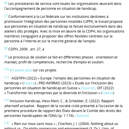
[6]
Les prestataires de service sont toutes les organisations œuvrant dans
l'accompagnement de personne en situation de handicap.
[7]
Conformément à la Loi fédérale sur les institutions destinées à
promouvoir l’intégration des personnes invalides (LIPPI), le travail proposé
aux personnes en situation de handicap se faisait exclusivement dans des
ateliers dits protégés. Avec la mise en œuvre de la CDPH, les organisations
membres s’engagent à proposer des offres flexibles centrées sur la
personne à l'interne et sur le marché général de l'emploi.
[8]
CDPH, 2006 : art. 27, a
[9]
Le processus de soutien se fait en différentes phases : orientation et
mandat, profil de compétences, recherche d’emploi et soutien.
[10]
En savoir plus
sur ces projets
[11]
AGEFIPH (2022) « Europe :l'emploi des personnes en situation de
handicap » (
Source
) ; PRO INFIRMIS (2023) « Etude sur l’inclusion des
personnes en situation de handicap en Suisse »
(Source)
; OIT (2022)
« Transformer les entreprises par la diversité et l’inclusion » (
Source
)
[12]
Inclusion Handicap, Hess-Klein, C., & Scheibler, E. (2022). Rapport
alternatif actualisé : Rapport de la société civile présenté à l’occasion de la
première procédure de rapport des États devant le Comité des droits des
personnes handicapées de l’ONU (p. 1‑174).
(Source)
[13]
« Rien sur nous sans nous » ; Charlton, J. I. (2004). Nothing about us
without us : Disability oppression and empowerment (3. Dr.). Univ. of