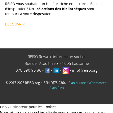
REISO vous souhaite un bel été, riche en lecture... Besoin
d'inspiration? Nos
sélections des bibliothèques
sont
toujours à votre disposition.
DÉCOUVRIR
REISO Revue d'information sociale
Rue de l'Académie 3
-
1005
Lausanne
078 690 95 86
-
-
-
-
info@reiso.org
© 2017-2026 REISO.org • ISSN 2673-9364 •
Plan du site
•
Webmaster :
Alain Rihs
Choix utilisateur pour les Cookies
Nous utilisons des cookies afin de vous proposer les meilleurs