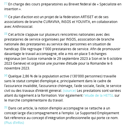
[1]
En charge des cours préparatoires au Brevet fédéral de « Spécialiste en
insertion ».
[2]
Ce plan d’action est un projet de la fédération ARTISET et de ses
associations de branche CURAVIVA, INSOS et YOUVITA, en collaboration
avec Anthrosocial.
[3]
Cet article s’appuie sur plusieurs rencontres nationales avec des
prestataires de service organisées par INSOS, association de branche
nationale des prestataires au service des personnes en situation de
handicap. Elle regroupe 1'000 prestataires de service. Afin de promouvoir
davantage le travail accompagné, elle a mis en place 5 échanges
régionaux (en Suisse romande le 29 septembre 2023 à Sion et le 6 octobre
2023 Genève) et organisé une journée d’étude pour la Romandie le 6
novembre 2023.
[4]
Quelque 2,86 % de la population active (130'000 personnes) travaille
sans le statut complet d’employé·e, principalement dans le cadre de
l’assurance invalidité, l’assurance chômage, l’aide sociale, l’asile, le service
civil ou des travaux d’intérêt général.
(source)
Les prestations sont variées
allant du logement à la formation. Voir également
l'étude de la HETSL
sur
le marché complémentaire du travail.
[5]
Dans cet article, la notion d’emploi accompagné se rattache à un
concept large d’accompagnement à l’emploi. Le Supported Employement
fait référence au concept d'intégration professionnelle qui porte ce nom.
(Plus d’infos)