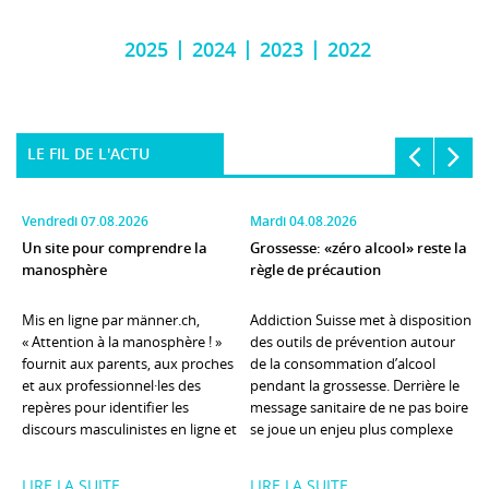
2025
2024
2023
2022
LE FIL DE L'ACTU
vendredi 07.08.2026
mardi 04.08.2026
Un site pour comprendre la
Grossesse: «zéro alcool» reste la
Q
manosphère
règle de précaution
i
Mis en ligne par männer.ch,
Addiction Suisse met à disposition
L
« Attention à la manosphère ! »
des outils de prévention autour
a
fournit aux parents, aux proches
de la consommation d’alcool
p
et aux professionnel·les des
pendant la grossesse. Derrière le
s
repères pour identifier les
message sanitaire de ne pas boire
c
discours masculinistes en ligne et
se joue un enjeu plus complexe
p
accompagner les adolescents qui
pour les professionnel·les:
n
y sont exposés. © cottonbro ...
informer sans ...
Z
LIRE LA SUITE
LIRE LA SUITE
L