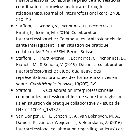
Interprofessional collaborative practice and relational
coordination: improving healthcare through
relationships. Journal of interprofessional care, 27(3),
210-213.
Staffoni, L., Schoeb, V., Pichonnaz, D., Bécherraz, C.,
Knutti, I., Bianchi, M. (2016). Collaboration
interprofessionnelle : Comment les professionnels de
santé interagissent-ils en situation de pratique
collaborative ? Prix ASSM, Berne, Suisse.
Staffoni, L., Knutti-Menia, I., Bécherraz, C., Pichonnaz, D.,
Bianchi, M., & Schoeb, V. (2019). Définir la collaboration
interprofessionnelle : étude qualitative des
représentations pratiques des formateurs/trices en
santé.
Kinésithérapie, la revue
,
19
(205), 3-9.
Staffoni, L., … « Collaboration interprofessionnelle :
comment les professionnel-le-s de santé interagissent-
ils en situation de pratique collaborative ? » (subside
FNS n° 100017_159327)
Van Dongen, J. J. J., Lenzen, S. A., van Bokhoven, M. A.,
Daniëls, R., van der Weijden, T., & Beurskens, A. (2016).
Interprofessional collaboration regarding patients’ care