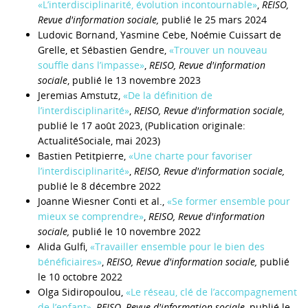
«L’interdisciplinarité, évolution incontournable»
,
REISO,
Revue d'information sociale,
publié le 25 mars 2024
Ludovic Bornand, Yasmine Cebe, Noémie Cuissart de
Grelle, et Sébastien Gendre,
«Trouver un nouveau
souffle dans l’impasse»
,
REISO, Revue d'information
sociale
, publié le 13 novembre 2023
Jeremias Amstutz,
«De la définition de
l’interdisciplinarité»
,
REISO, Revue d'information sociale,
publié le 17 août 2023, (Publication originale:
ActualitéSociale, mai 2023)
Bastien Petitpierre,
«Une charte pour favoriser
l’interdisciplinarité»
,
REISO, Revue d'information sociale,
publié le 8 décembre 2022
Joanne Wiesner Conti et al.,
«Se former ensemble pour
mieux se comprendre»
,
REISO, Revue d'information
sociale,
publié le 10 novembre 2022
Alida Gulfi,
«Travailler ensemble pour le bien des
bénéficiaires»
,
REISO, Revue d'information sociale,
publié
le 10 octobre 2022
Olga Sidiropoulou,
«Le réseau, clé de l’accompagnement
de l’enfant»
,
REISO, Revue d'information sociale,
publié le