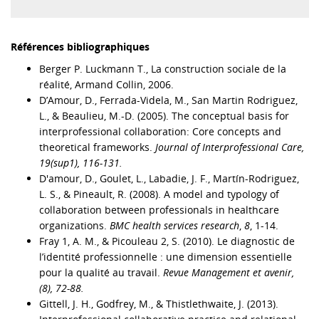
Références bibliographiques
Berger P. Luckmann T., La construction sociale de la
réalité, Armand Collin, 2006.
D’Amour, D., Ferrada-Videla, M., San Martin Rodriguez,
L., & Beaulieu, M.-D. (2005). The conceptual basis for
interprofessional collaboration: Core concepts and
theoretical frameworks.
Journal of Interprofessional Care,
19(sup1), 116‑131.
D'amour, D., Goulet, L., Labadie, J. F., Martín-Rodriguez,
L. S., & Pineault, R. (2008). A model and typology of
collaboration between professionals in healthcare
organizations.
BMC health services research
,
8
, 1-14.
Fray 1, A. M., & Picouleau 2, S. (2010). Le diagnostic de
l’identité professionnelle : une dimension essentielle
pour la qualité au travail.
Revue Management et avenir,
(8), 72-88.
Gittell, J. H., Godfrey, M., & Thistlethwaite, J. (2013).