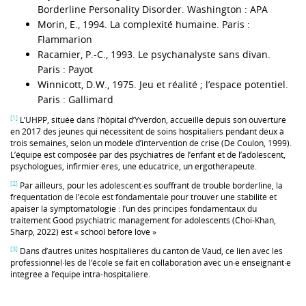
Borderline Personality Disorder. Washington : APA
Morin, E., 1994. La complexité humaine. Paris :
Flammarion
Racamier, P.-C., 1993. Le psychanalyste sans divan.
Paris : Payot
Winnicott, D.W., 1975. Jeu et réalité ; l’espace potentiel.
Paris : Gallimard
[1]
L’UHPP, située dans l’hôpital d’Yverdon, accueille depuis son ouverture
en 2017 des jeunes qui nécessitent de soins hospitaliers pendant deux à
trois semaines, selon un modèle d’intervention de crise (De Coulon, 1999).
L’équipe est composée par des psychiatres de l’enfant et de l’adolescent,
psychologues, infirmier·ères, une éducatrice, un ergothérapeute.
[2]
Par ailleurs, pour les adolescent·es souffrant de trouble borderline, la
fréquentation de l’école est fondamentale pour trouver une stabilité et
apaiser la symptomatologie : l’un des principes fondamentaux du
traitement Good psychiatric management for adolescents (Choi-Khan,
Sharp, 2022) est « school before love »
[3]
Dans d’autres unités hospitalières du canton de Vaud, ce lien avec les
professionnel·les de l’école se fait en collaboration avec un·e enseignant·e
intégrée à l’équipe intra-hospitalière.