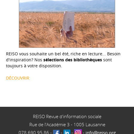
REISO vous souhaite un bel été, riche en lecture... Besoin
d'inspiration? Nos
sélections des bibliothèques
sont
toujours à votre disposition.
DÉCOUVRIR
REISO Revue d'information sociale
Rue de l'Académie 3
-
1005
Lausanne
078 690 95 86
-
-
-
-
info@reiso.org