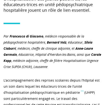
éducateurs·trices en unité pédopsychiatrique
hospitalière jouent un rôle de lien essentiel.
Par
Francesca di Giacomo
, médecin responsable de la
pédopsychiatrie hospitalière,
Bernard Volz
, éducateur,
Silvia
Ciaburri
, médecin, cheffe de clinique adjointe, et
Anne-Laure
Germain
, éducatrice, Hôpital d’Yverdon-les-Bains, ainsi que
Carole
Kapp
, médecin adjointe, cheffe de filière Hospitalisation Urgence
Crise SUPEA (CHUV), Lausanne
L’accompagnement des reprises scolaires depuis l’hôpital est
un soin dans lequel les éducteurs·trices de l’unité
[1]
d’hospitalisation pédopsychiatrique en pédiatrie
(UHPP)
sont particulièrement engagé·es. Le travail des
professionnel·les de cette équipe est transdisciplinaire, car il