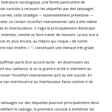
littérature sociologique, une forme particulière de
ion consiste à recouvrir les séquelles par des tatouages.
cernée, cette stratégie — essentiellement préventive —
viter un certain inconfort interactionnel, tant à elle-même
es et interlocuteurs. Il s’agit là principalement d’anticiper
 violentes, comme se faire traiter de monstre. Le but vise à
ion et, plus encore, au mépris qui risque « de ruiner
[5]
onne tout entière »
, constituant une menace très grave.
Goffman parle d’un accord tacite : en dissimulant ses
nt leur saillance, le ou la grand·e brûlé·e intervient au
uer l’inconfort interactionnel qu’il ou elle suscite. En
ue son interlocutrice ou interlocuteur fasse comme si de
e tatouages sur des séquelles poursuit principalement deux
Modifiant le cadrage, la première consiste à esthétiser les