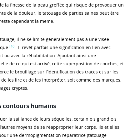
de la finesse de la peau greffée qui risque de provoquer un
nte de la douleur, le tatouage de parties saines peut être
té reste cependant la même.
touage, il ne se limite généralement pas à une visée
[10]
tique
. Il revêt parfois une signification en lien avec
ent ou avec la réhabilitation. Ajoutant ainsi une
lle de ce qui est arrivé, cette superposition de couches, et
rce le brouillage sur l’identification des traces et sur les
de les lire et de les interpréter, soit comme des marques,
ages cryptés.
s contours humains
er la saillance de leurs séquelles, certain·e·s grand·e·s
’autres moyens de se réapproprier leur corps. Ils et elles
pour une dermopigmentation réparatrice (tatouage