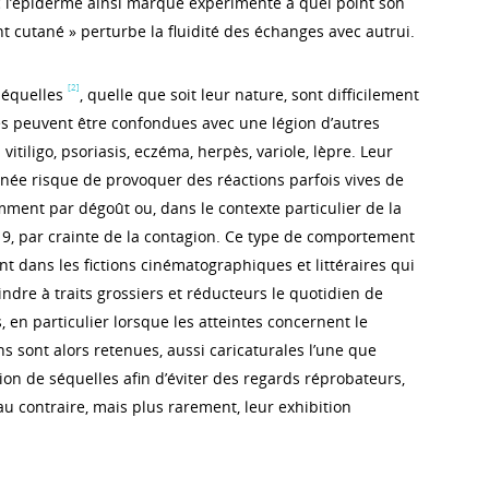
 l’épiderme ainsi marqué expérimente à quel point son
 cutané » perturbe la fluidité des échanges avec autrui.
[2]
séquelles
, quelle que soit leur nature, sont difficilement
les peuvent être confondues avec une légion d’autres
 vitiligo, psoriasis, eczéma, herpès, variole, lèpre. Leur
née risque de provoquer des réactions parfois vives de
mment par dégoût ou, dans le contexte particulier de la
, par crainte de la contagion. Ce type de comportement
 dans les fictions cinématographiques et littéraires qui
ndre à traits grossiers et réducteurs le quotidien de
en particulier lorsque les atteintes concernent le
ns sont alors retenues, aussi caricaturales l’une que
ation de séquelles afin d’éviter des regards réprobateurs,
au contraire, mais plus rarement, leur exhibition