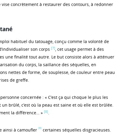
vise concrètement à restaurer des contours, à redonner
utané
mploi habituel du tatouage, conçu comme la volonté de
[7]
d’individualiser son corps
, cet usage permet à des
 une finalité tout autre. Le but consiste alors à atténuer
arisation du corps, la saillance des séquelles, en
ions nettes de forme, de souplesse, de couleur entre peau
rises de greffe.
personne concernée : « C’est ça qui choque le plus les
 un brûlé, c’est où la peau est saine et où elle est brûlée.
[8]
iment la différence… »
.
[9]
e ainsi à camoufler
certaines séquelles disgracieuses.