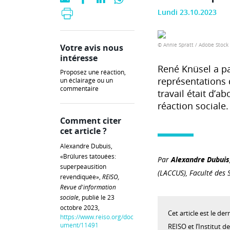
Lundi 23.10.2023
© Annie Spratt / Adobe Stock
Votre avis nous
intéresse
René Knüsel a pa
Proposez une réaction,
représentations d
un éclairage ou un
commentaire
travail était d’a
réaction sociale.
Comment citer
cet article ?
Alexandre Dubuis,
«Brûlures tatouées:
Par
Alexandre Dubuis
superpeausition
(LACCUS), Faculté des 
revendiquée»,
REISO,
Revue d'information
sociale
, publié le 23
octobre 2023,
Cet article est le der
https://www.reiso.org/doc
ument/11491
REISO et l’Institut d