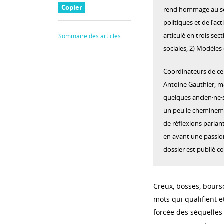
Copier
rend hommage au soc
politiques et de l’ac
articulé en trois sect
Sommaire des articles
sociales, 2) Modèles 
Coordinateurs de ce d
Antoine Gauthier, ma
quelques ancien·ne·
un peu le chemineme
de réflexions parlan
en avant une passion
dossier est publié c
Creux, bosses, bourso
mots qui qualifient e
forcée des séquelles 