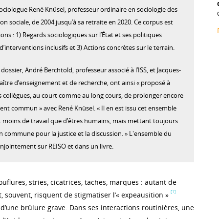
iologue René Knüsel, professeur ordinaire en sociologie des
tion sociale, de 2004 jusqu’à sa retraite en 2020. Ce corpus est
ions : 1) Regards sociologiques sur l’État et ses politiques
d’interventions inclusifs et 3) Actions concrètes sur le terrain.
ossier, André Berchtold, professeur associé à l’ISS, et Jacques-
ître d’enseignement et de recherche, ont ainsi « proposé à
s collègues, au court comme au long cours, de prolonger encore
nt commun » avec René Knüsel. « Il en est issu cet ensemble
t moins de travail que d’êtres humains, mais mettant toujours
 commune pour la justice et la discussion. » L'ensemble du
onjointement sur REISO et dans un livre.
uflures, stries, cicatrices, taches, marques : autant de
[1]
t, souvent, risquent de stigmatiser l’« expeausition »
d’une brûlure grave. Dans ses interactions routinières, une