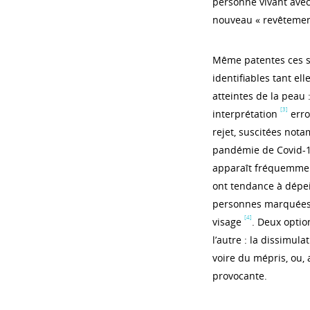
personne vivant avec
nouveau « revêtement
Même patentes ces 
identifiables tant el
atteintes de la peau :
[3]
interprétation
erro
rejet, suscitées nota
pandémie de Covid‑19
apparaît fréquemment
ont tendance à dépei
personnes marquées, 
[4]
visage
. Deux optio
l’autre : la dissimul
voire du mépris, ou, 
provocante.