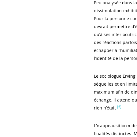
Peu analysée dans la 
dissimulation-exhibit
Pour la personne con
devrait permettre d’é
qu’à ses interlocutric
des réactions parfois
échapper à l’humiliat
l’identité de la pers
Le sociologue Erving 
séquelles et en limita
maximum afin de dimin
échange, il attend q
[6]
rien n’était
.
L’« appeausition » d
finalités distinctes. 