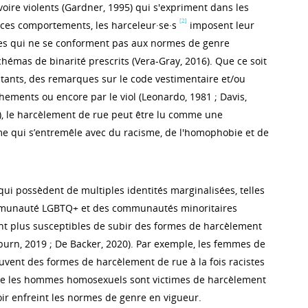
oire violents (Gardner, 1995) qui s'expriment dans les
[2]
 ces comportements, les harceleur·se·s
imposent leur
es qui ne se conforment pas aux normes de genre
hémas de binarité prescrits (Vera-Gray, 2016). Que ce soit
stants, des remarques sur le code vestimentaire et/ou
hements ou encore par le viol (Leonardo, 1981 ; Davis,
), le harcèlement de rue peut être lu comme une
e qui s’entremêle avec du racisme, de l'homophobie et de
qui possèdent de multiples identités marginalisées, telles
mmunauté LGBTQ+ et des communautés minoritaires
lent plus susceptibles de subir des formes de harcèlement
oburn, 2019 ; De Backer, 2020). Par exemple, les femmes de
uvent des formes de harcèlement de rue à la fois racistes
que les hommes homosexuels sont victimes de harcèlement
r enfreint les normes de genre en vigueur.