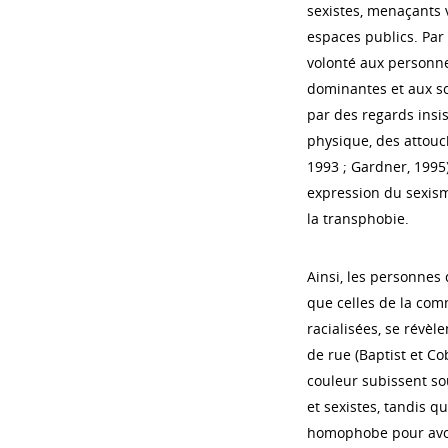
sexistes, menaçants v
espaces publics. Par
volonté aux personn
dominantes et aux sc
par des regards insi
physique, des attouc
1993 ; Gardner, 1995
expression du sexism
la transphobie.
Ainsi, les personnes 
que celles de la co
racialisées, se révè
de rue (Baptist et C
couleur subissent so
et sexistes, tandis 
homophobe pour avoi