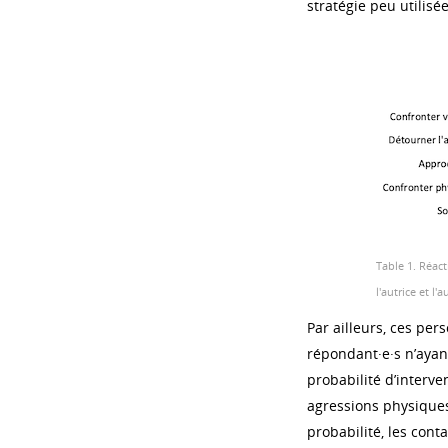
stratégie peu utilisée
Table 1. Réac
l'autrice et l'a
Par ailleurs, ces pe
répondant·e·s n’ayan
probabilité d’interv
agressions physiques
probabilité, les con