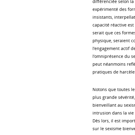
différenciée selon la
expérimenté des form
insistants, interpell
capacité réactive es
serait que ces forme
physique, seraient c
l’engagement actif d
l’omniprésence du se
peut néanmoins reflé
pratiques de harcèl
Notons que toutes le
plus grande sévérité
bienveillant au sexis
intrusion dans la vie
Dès lors, il est impo
sur le sexisme bienv