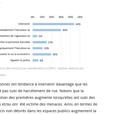
.
tions des témoins au harcèlement (n=2941) ; tableau élaboré par
uteur.
rsonnes ont tendance à intervenir davantage que les
t pas subi de harcèlement de rue. Notons que la
ention des premières augmente lorsqu’elles ont subi des
 et/ou ont été victime des menaces. Ainsi, en termes de
tacts non désirés dans les espaces publics augmentent la