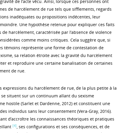
 gravité de l’acte vécu. Ainsi, lorsque ces personnes ont
es de harcèlement de rue tels que sifflements, regards
ations inadéquates ou propositions indécentes, leur
t moindre. Une hypothèse retenue pour expliquer ces faits
s de harcèlement, caractérisée par l’absence de violence
onsidérées comme moins critiques. Cela suggère que, si
es témoins représente une forme de contestation de
xisme, sa relation étroite avec la gravité du harcèlement
ter et reproduire une certaine banalisation de certaines
ement de rue.
s expressions du harcèlement de rue, de la plus petite à la
, se situent sur un continuum allant du sexisme
me hostile (Sarlet et Dardenne, 2012) et constituent une
 des individus sans leur consentement (Vera-Gray, 2016).
rtant d’accroître les connaissances théoriques et pratiques
[4]
eillant
, ses configurations et ses conséquences, et de