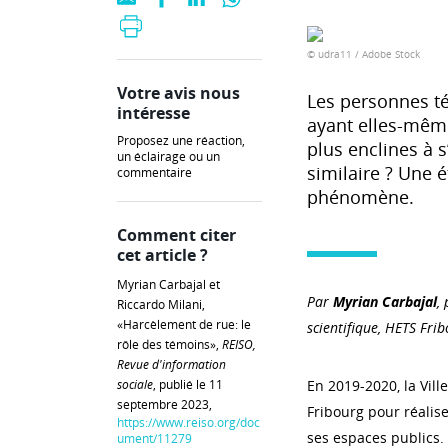
© udra11 / Adobe Stock
Votre avis nous
Les personnes t
intéresse
ayant elles-même
Proposez une réaction,
plus enclines à s
un éclairage ou un
similaire ? Une 
commentaire
phénomène.
Comment citer
cet article ?
Myrian Carbajal et
Par
Myrian Carbajal
,
Riccardo Milani,
«Harcèlement de rue: le
scientifique, HETS Fri
rôle des témoins»,
REISO,
Revue d'information
sociale
, publié le 11
En 2019-2020, la Vill
septembre 2023,
Fribourg pour réalis
https://www.reiso.org/doc
ses espaces publics. 
ument/11279