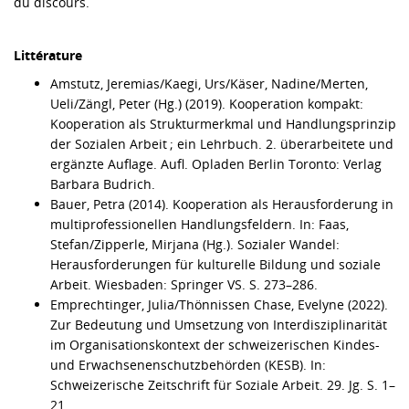
du discours.
Littérature
Amstutz, Jeremias/Kaegi, Urs/Käser, Nadine/Merten,
Ueli/Zängl, Peter (Hg.) (2019). Kooperation kompakt:
Kooperation als Strukturmerkmal und Handlungsprinzip
der Sozialen Arbeit ; ein Lehrbuch. 2. überarbeitete und
ergänzte Auflage. Aufl. Opladen Berlin Toronto: Verlag
Barbara Budrich.
Bauer, Petra (2014). Kooperation als Herausforderung in
multiprofessionellen Handlungsfeldern. In: Faas,
Stefan/Zipperle, Mirjana (Hg.). Sozialer Wandel:
Herausforderungen für kulturelle Bildung und soziale
Arbeit. Wiesbaden: Springer VS. S. 273–286.
Emprechtinger, Julia/Thönnissen Chase, Evelyne (2022).
Zur Bedeutung und Umsetzung von Interdisziplinarität
im Organisationskontext der schweizerischen Kindes-
und Erwachsenenschutzbehörden (KESB). In:
Schweizerische Zeitschrift für Soziale Arbeit. 29. Jg. S. 1–
21.