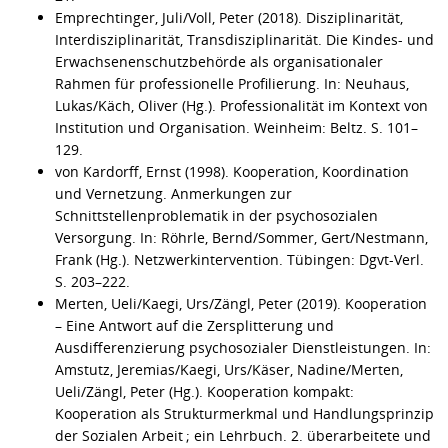
Emprechtinger, Juli/Voll, Peter (2018). Disziplinarität,
Interdisziplinarität, Transdisziplinarität. Die Kindes- und
Erwachsenenschutzbehörde als organisationaler
Rahmen für professionelle Profilierung. In: Neuhaus,
Lukas/Käch, Oliver (Hg.). Professionalität im Kontext von
Institution und Organisation. Weinheim: Beltz. S. 101–
129.
von Kardorff, Ernst (1998). Kooperation, Koordination
und Vernetzung. Anmerkungen zur
Schnittstellenproblematik in der psychosozialen
Versorgung. In: Röhrle, Bernd/Sommer, Gert/Nestmann,
Frank (Hg.). Netzwerkintervention. Tübingen: Dgvt-Verl.
S. 203–222.
Merten, Ueli/Kaegi, Urs/Zängl, Peter (2019). Kooperation
– Eine Antwort auf die Zersplitterung und
Ausdifferenzierung psychosozialer Dienstleistungen. In:
Amstutz, Jeremias/Kaegi, Urs/Käser, Nadine/Merten,
Ueli/Zängl, Peter (Hg.). Kooperation kompakt:
Kooperation als Strukturmerkmal und Handlungsprinzip
der Sozialen Arbeit ; ein Lehrbuch. 2. überarbeitete und