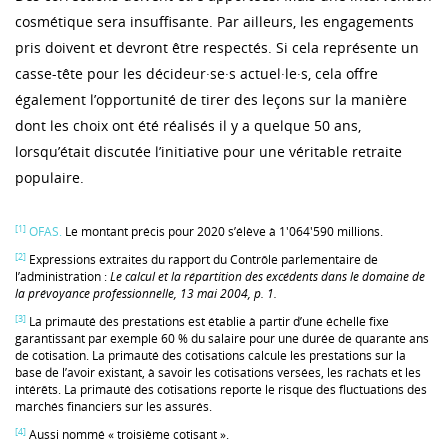
cosmétique sera insuffisante. Par ailleurs, les engagements
pris doivent et devront être respectés. Si cela représente un
casse-tête pour les décideur·se·s actuel·le·s, cela offre
également l’opportunité de tirer des leçons sur la manière
dont les choix ont été réalisés il y a quelque 50 ans,
lorsqu’était discutée l’initiative pour une véritable retraite
populaire.
[1]
OFAS
.
Le montant précis pour 2020 s’élève à 1'064'590 millions.
[2]
Expressions extraites du rapport du Contrôle parlementaire de
l’administration :
Le calcul et la répartition des excédents dans le domaine de
la prévoyance professionnelle, 13 mai 2004, p. 1.
[3]
La primauté des prestations est établie à partir d’une échelle fixe
garantissant par exemple 60 % du salaire pour une durée de quarante ans
de cotisation. La primauté des cotisations calcule les prestations sur la
base de l’avoir existant, à savoir les cotisations versées, les rachats et les
intérêts. La primauté des cotisations reporte le risque des fluctuations des
marchés financiers sur les assurés.
[4]
Aussi nommé « troisième cotisant ».