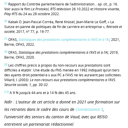
[5]
Rapport du Contrôle parlementaire de l’administration…
op. cit
., p. 16.
Voir aussi le film
Le Protokol
,
RTS télévision
26.10.2022 et Histoire vivante,
Play-RTS
du 24 au 28 octobre 2022.
[6]
Kabak O. Jean-Pascal Corréa, René Knüsel, Jean-Marie Le Goff, « La
Suisse en panne de politiques de fin de carrière en entreprise »,
Retraite et
société
, 2017, n° 77, p. 19-77.
[7]
OFAS,
Statistiques des prestations complémentaires à l’AVS et à l’AI
, 2021,
Berne, OFAS, 2022.
[8]
OFAS,
Statistique des prestations complémentaires à l’AVS et à l’AI, 2019
,
Berne, OFAS, 2020.
[9]
Les chiffres précis à propos du non-recours aux prestations sont
difficiles à établir. Une étude du FNS menée en 1992 indiquait qu’un tiers
des ayants droit potentiel·e·s aux PC à l’AVS ne les auraient pas sollicitées.
Villard, I
. (2003). Le non-recours aux prestations complémentaires à l’AVS.
Sécurité sociale, 1, pp. 30-32.
[10]
À 9 % jusqu’à 44 ans et à 14 % dès 45 ans.
Ndlr : L'auteur de cet article a donné en 2021 une formation sur
les retraites dans le cadre des cours de
Connaissance 3
,
l’université des seniors du canton de Vaud, avec qui REISO
entretient un partenariat rédactionnel.